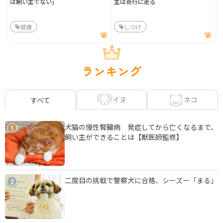
は飼い主でない」
主は奇行に走る
健康
しつけ
ランキング
イヌ
ネコ
すべて
犬猫の慢性腎臓病 発症してから亡くなるまで、
1
飼い主ができることは【獣医師監修】
二度目の挑戦で警察犬に合格、シーズー「まる」
2