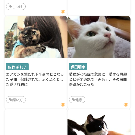
しつけ
佐竹 茉莉子
保田明恵
エアガンを撃たれ下半身マヒとなっ
愛猫が心筋症で危篤に 愛する母親
た子猫 保護されて、ふくふくとし
とビデオ通話で「再会」、その瞬間
た愛され猫に
奇跡が起こった
飼い方
健康