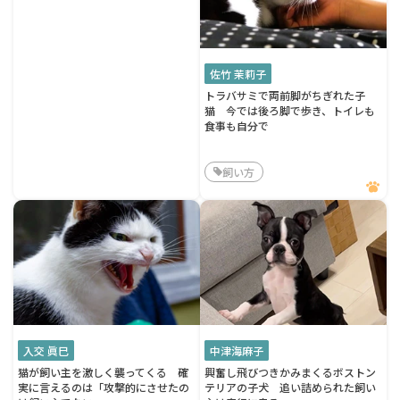
佐竹 茉莉子
トラバサミで両前脚がちぎれた子
猫 今では後ろ脚で歩き、トイレも
食事も自分で
飼い方
入交 眞巳
中津海麻子
猫が飼い主を激しく襲ってくる 確
興奮し飛びつきかみまくるボストン
実に言えるのは「攻撃的にさせたの
テリアの子犬 追い詰められた飼い