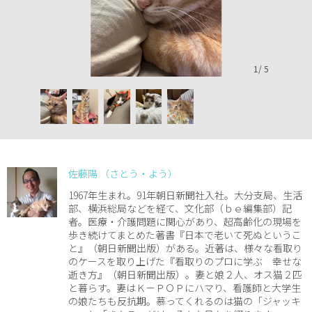
1
/
5
佐藤陽 （さとう・よう）
1967年生まれ。91年朝日新聞社入社。大分支局、生活
部、横浜総局などを経て、文化部（ｂｅ編集部）記
者。医療・介護問題に関心があり、超高齢化の現場を
歩き続けてまとめた著書『日本で老いて死ぬというこ
と』（朝日新聞出版）がある。近著は、様々な看取り
のケースを取り上げた『看取りのプロに学ぶ 幸せな
逝き方』（朝日新聞出版）。妻と娘２人、オス猫２匹
と暮らす。妻はＫ－ＰＯＰにハマり、看護師と大学生
の娘たちも反抗期。慕ってくれるのは猫の「ジャッキ