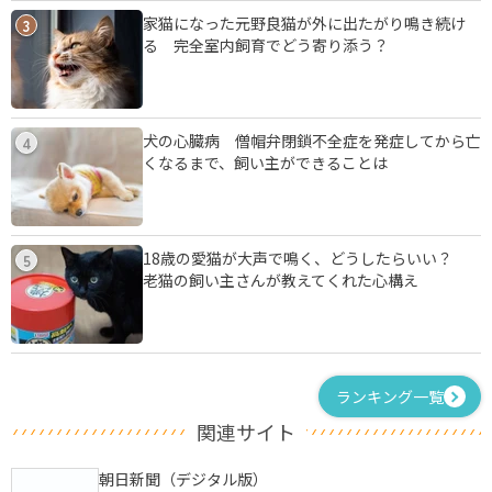
家猫になった元野良猫が外に出たがり鳴き続け
3
る 完全室内飼育でどう寄り添う？
犬の心臓病 僧帽弁閉鎖不全症を発症してから亡
4
くなるまで、飼い主ができることは
18歳の愛猫が大声で鳴く、どうしたらいい？
5
老猫の飼い主さんが教えてくれた心構え
ランキング一覧
関連サイト
朝日新聞（デジタル版）