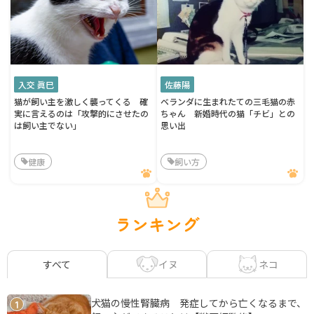
入交 眞巳
佐藤陽
猫が飼い主を激しく襲ってくる 確
ベランダに生まれたての三毛猫の赤
実に言えるのは「攻撃的にさせたの
ちゃん 新婚時代の猫「チビ」との
は飼い主でない」
思い出
健康
飼い方
ランキング
イヌ
ネコ
すべて
犬猫の慢性腎臓病 発症してから亡くなるまで、
1