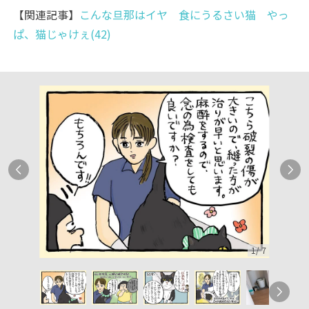
【関連記事】
こんな旦那はイヤ 食にうるさい猫 やっ
ぱ、猫じゃけぇ(42)
1
/
7