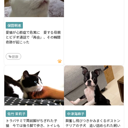
保田明恵
愛猫が心筋症で危篤に 愛する母親
とビデオ通話で「再会」、その瞬間
奇跡が起こった
健康
佐竹 茉莉子
中津海麻子
トラバサミで両前脚がちぎれた子
興奮し飛びつきかみまくるボストン
猫 今では後ろ脚で歩き、トイレも
テリアの子犬 追い詰められた飼い