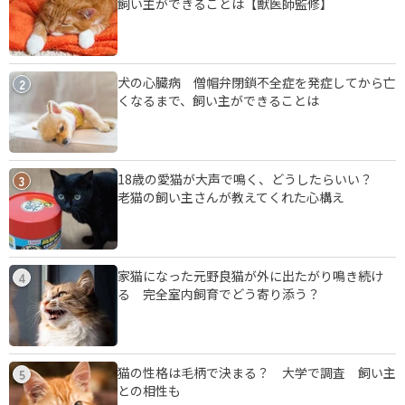
飼い主ができることは【獣医師監修】
犬の心臓病 僧帽弁閉鎖不全症を発症してから亡
2
くなるまで、飼い主ができることは
18歳の愛猫が大声で鳴く、どうしたらいい？
3
老猫の飼い主さんが教えてくれた心構え
家猫になった元野良猫が外に出たがり鳴き続け
4
る 完全室内飼育でどう寄り添う？
猫の性格は毛柄で決まる？ 大学で調査 飼い主
5
との相性も