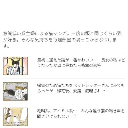
意識低い系主婦による猫マンガ。三度の飯と同じくらい猫
が好き。そんな気持ちを毎週部屋の隅っこからぶつけま
す。
最初に迎えた猫が一番かわいい！ 長女の私はど
うだったか母に尋ねたら衝撃の返答
帰省のため猫たちをペットシッターさんにみても
らったが 帰宅後、愛猫に威嚇され…
絶叫系、アイドル系… みんな違う猫の鳴き声を
聞き分けられない！？