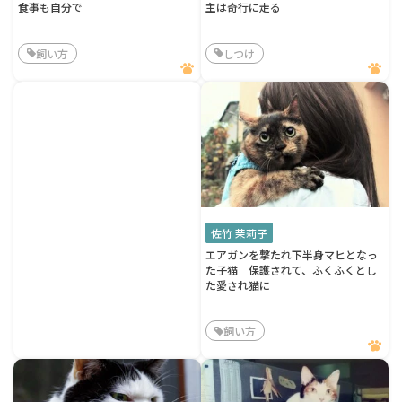
食事も自分で
主は奇行に走る
飼い方
しつけ
佐竹 茉莉子
エアガンを撃たれ下半身マヒとなっ
た子猫 保護されて、ふくふくとし
た愛され猫に
飼い方