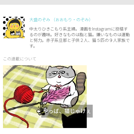
大盛のぞみ （おおもり・のぞみ）
中太りひきこもり系主婦。漫画をInstagramに投稿す
るのが趣味。好きなものは脂と猫。嫌いなものは運動
と努力。赤子系旦那と子供２人、猫５匹の９人家族で
す。
この連載について
やっぱ、猫じゃけぇ