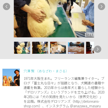
1
/
13
穴澤 賢 （あなざわ・まさる）
1971年大阪生まれ。フリーランス編集兼ライター。ブ
ログ「富士丸な日々」が話題となり、犬関連の書籍や
連載を執筆。2015年からは長年犬と暮らした経験から
「デロリアンズ」というブランドを立ち上げる。2020
年2月には「犬の笑顔を見たいから（世界文化社）」
を出版。株式会社デロリアンズ（http://deloreans-
shop.com）、インスタグラム ＠anazawa_masaru