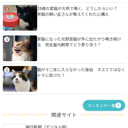
18歳の愛猫が大声で鳴く、どうしたらいい？
3
老猫の飼い主さんが教えてくれた心構え
家猫になった元野良猫が外に出たがり鳴き続け
4
る 完全室内飼育でどう寄り添う？
猫が十二支に入らなかった理由 ネズミではなく
5
トラに負けた？
ランキング一覧
関連サイト
朝日新聞（デジタル版）