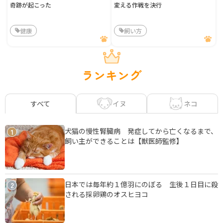
奇跡が起こった
変える作戦を決行
健康
飼い方
ランキング
イヌ
ネコ
すべて
犬猫の慢性腎臓病 発症してから亡くなるまで、
1
飼い主ができることは【獣医師監修】
日本では毎年約１億羽にのぼる 生後１日目に殺
2
される採卵鶏のオスヒヨコ