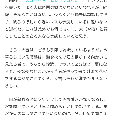
前回は「
犬は今を生きるわけではない？
」ということ
を書いた。よく犬は時間の概念がないといわれるが、経
験上そんなことはないし、少なくとも過去は認識してお
り、彼らの行動から近い未来も予測しているに違いない
と述べた。これは意外でも何でもなく、犬（や猫）と暮
らしたことのある人なら実感していると思う。
さらに大吉は、どうも季節も認識しているようだ。今
暮らしている腰越は、海を挟んで江の島がすぐ向かいに
見える街で、うちから砂浜まで歩いて２分ほど。夏にな
ると、夜な夜などこかから若者がやって来て砂浜で花火
をする音が聞こえてくる。大吉はそれが嫌でたまらない
らしい。
日が暮れる頃にソワソワして落ち着きがなくなるし、
窓を開けていると「早く閉めろ」と目で訴えてくる。ま
だ花火の音は聞こえてもいないのに、だ。せめて聞こえ