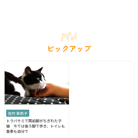
ピックアップ
佐竹 茉莉子
トラバサミで両前脚がちぎれた子
猫 今では後ろ脚で歩き、トイレも
食事も自分で