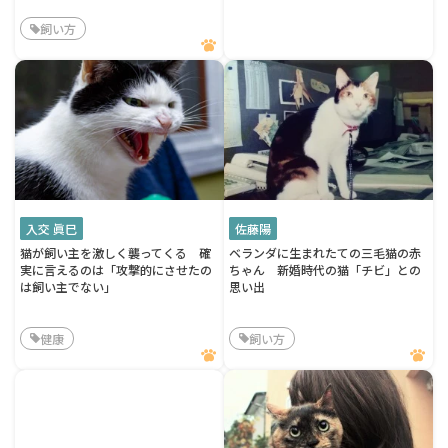
飼い方
入交 眞巳
佐藤陽
猫が飼い主を激しく襲ってくる 確
ベランダに生まれたての三毛猫の赤
実に言えるのは「攻撃的にさせたの
ちゃん 新婚時代の猫「チビ」との
は飼い主でない」
思い出
健康
飼い方