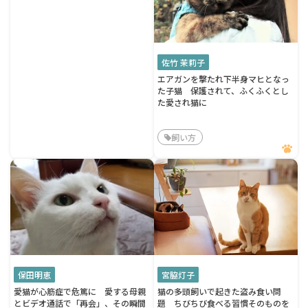
佐竹 茉莉子
エアガンを撃たれ下半身マヒとなっ
た子猫 保護されて、ふくふくとし
た愛され猫に
飼い方
保田明恵
宮脇灯子
愛猫が心筋症で危篤に 愛する母親
猫の多頭飼いで起きた盗み食い問
とビデオ通話で「再会」、その瞬間
題 ちびちび食べる習慣そのものを