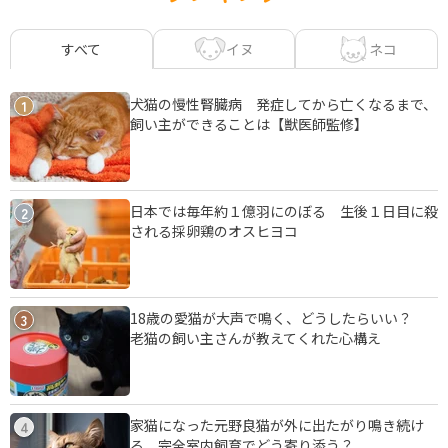
イヌ
ネコ
すべて
犬猫の慢性腎臓病 発症してから亡くなるまで、
1
飼い主ができることは【獣医師監修】
日本では毎年約１億羽にのぼる 生後１日目に殺
2
される採卵鶏のオスヒヨコ
18歳の愛猫が大声で鳴く、どうしたらいい？
3
老猫の飼い主さんが教えてくれた心構え
家猫になった元野良猫が外に出たがり鳴き続け
4
る 完全室内飼育でどう寄り添う？