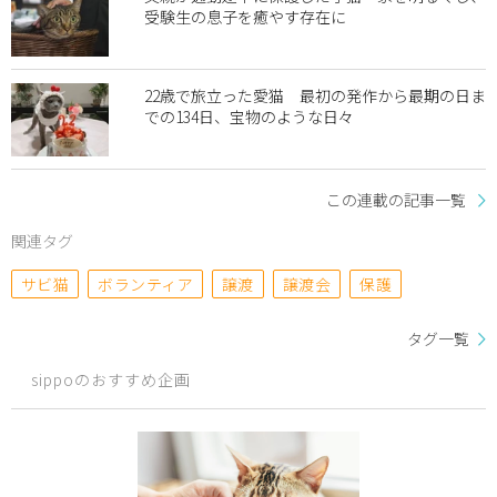
受験生の息子を癒やす存在に
22歳で旅立った愛猫 最初の発作から最期の日ま
での134日、宝物のような日々
この連載の記事一覧
関連タグ
サビ猫
ボランティア
譲渡
譲渡会
保護
タグ一覧
sippoのおすすめ企画