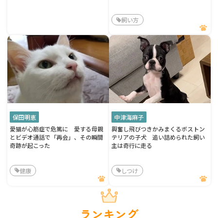
飼い方
保田明恵
中津海麻子
愛猫が心筋症で危篤に 愛する母親
興奮し飛びつきかみまくるボストン
とビデオ通話で「再会」、その瞬間
テリアの子犬 追い詰められた飼い
奇跡が起こった
主は奇行に走る
健康
しつけ
ランキング