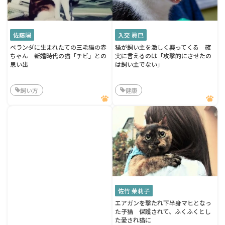
佐藤陽
入交 眞巳
ベランダに生まれたての三毛猫の赤
猫が飼い主を激しく襲ってくる 確
ちゃん 新婚時代の猫「チビ」との
実に言えるのは「攻撃的にさせたの
思い出
は飼い主でない」
飼い方
健康
佐竹 茉莉子
エアガンを撃たれ下半身マヒとなっ
た子猫 保護されて、ふくふくとし
た愛され猫に