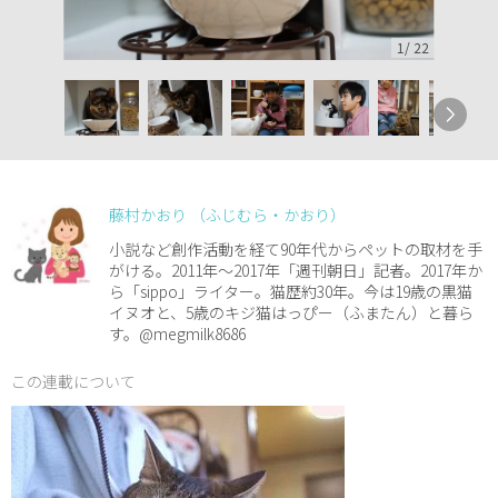
1
/
22
藤村かおり （ふじむら・かおり）
小説など創作活動を経て90年代からペットの取材を手
がける。2011年～2017年「週刊朝日」記者。2017年か
ら「sippo」ライター。猫歴約30年。今は19歳の黒猫
イヌオと、5歳のキジ猫はっぴー（ふまたん）と暮ら
す。@megmilk8686
この連載について