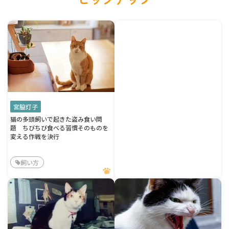
宮脇灯子
猫の多頭飼いで起きた盗み食い問
題 ちびちび食べる習慣そのものを
変える作戦を決行
飼い方