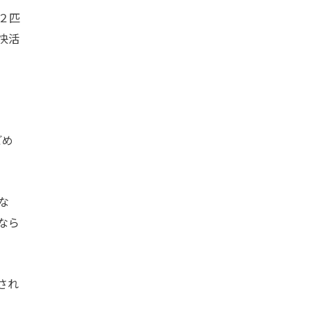
２匹
快活
ごめ
な
なら
され