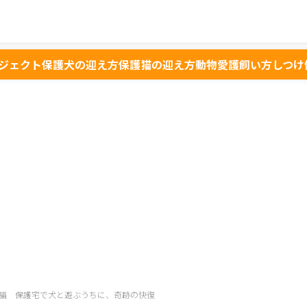
ジェクト
保護犬の迎え方
保護猫の迎え方
動物愛護
飼い方
しつけ
猫 保護宅で犬と遊ぶうちに、奇跡の快復