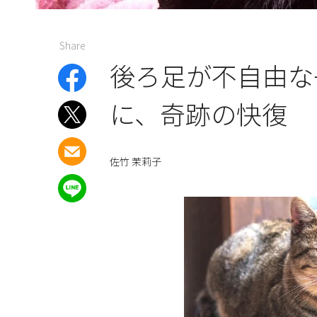
Share
後ろ足が不自由な
に、奇跡の快復
佐竹 茉莉子