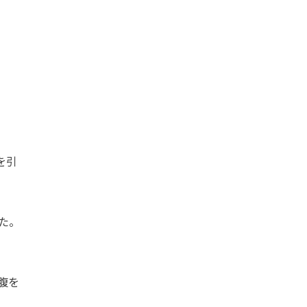
を引
た。
腹を