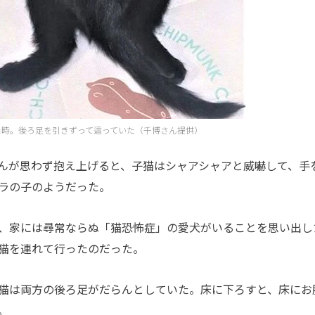
当時。後ろ足を引きずって這っていた（千博さん提供）
んが思わず抱え上げると、子猫はシャアシャアと威嚇して、手
ラの子のようだった。
、家には尋常ならぬ「猫恐怖症」の愛犬がいることを思い出し
猫を連れて行ったのだった。
猫は両方の後ろ足がだらんとしていた。床に下ろすと、床にお
。