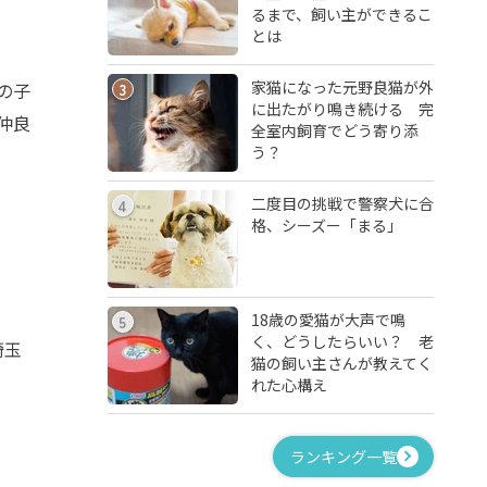
るまで、飼い主ができるこ
とは
家猫になった元野良猫が外
の子
3
に出たがり鳴き続ける 完
仲良
全室内飼育でどう寄り添
う？
二度目の挑戦で警察犬に合
4
格、シーズー「まる」
18歳の愛猫が大声で鳴
5
く、どうしたらいい？ 老
埼玉
猫の飼い主さんが教えてく
れた心構え
ランキング一覧