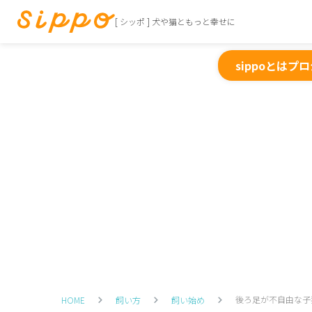
[ シッポ ] 犬や猫ともっと幸せに
sippoとは
プロ
後ろ足が不自由な子
HOME
飼い方
飼い始め