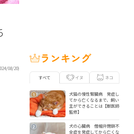
ち
ランキング
024/08/20
)
イヌ
ネコ
すべて
犬猫の慢性腎臓病 発症し
1
てから亡くなるまで、飼い
主ができることは【獣医師
監修】
犬の心臓病 僧帽弁閉鎖不
2
全症を発症してから亡くな