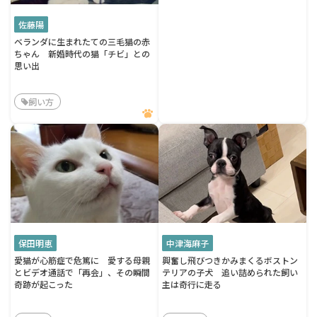
佐藤陽
ベランダに生まれたての三毛猫の赤
ちゃん 新婚時代の猫「チビ」との
思い出
飼い方
保田明恵
中津海麻子
愛猫が心筋症で危篤に 愛する母親
興奮し飛びつきかみまくるボストン
とビデオ通話で「再会」、その瞬間
テリアの子犬 追い詰められた飼い
奇跡が起こった
主は奇行に走る