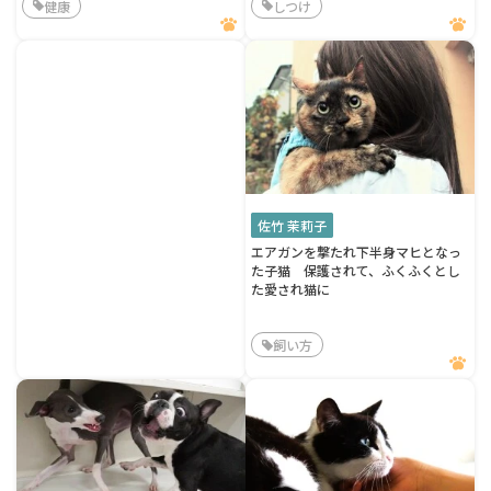
健康
しつけ
佐竹 茉莉子
エアガンを撃たれ下半身マヒとなっ
た子猫 保護されて、ふくふくとし
た愛され猫に
飼い方