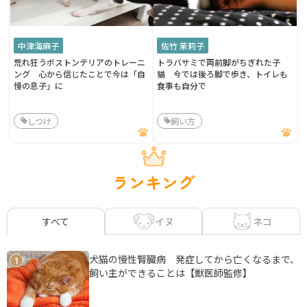
中津海麻子
佐竹 茉莉子
荒れ狂うボストンテリアのトレーニ
トラバサミで両前脚がちぎれた子
ング 心から信じたことで今は「自
猫 今では後ろ脚で歩き、トイレも
慢の息子」に
食事も自分で
しつけ
飼い方
ランキング
イヌ
ネコ
すべて
犬猫の慢性腎臓病 発症してから亡くなるまで、
1
飼い主ができることは【獣医師監修】