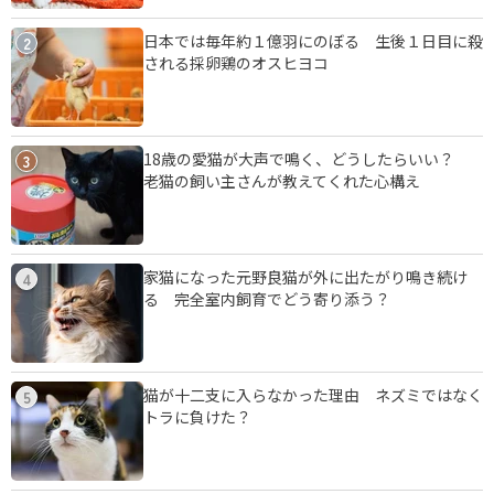
日本では毎年約１億羽にのぼる 生後１日目に殺
2
される採卵鶏のオスヒヨコ
18歳の愛猫が大声で鳴く、どうしたらいい？
3
老猫の飼い主さんが教えてくれた心構え
家猫になった元野良猫が外に出たがり鳴き続け
4
る 完全室内飼育でどう寄り添う？
猫が十二支に入らなかった理由 ネズミではなく
5
トラに負けた？