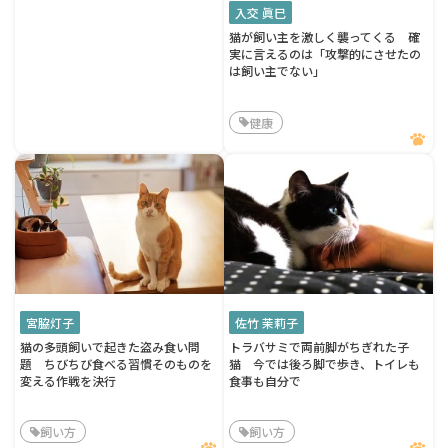
入交 眞巳
猫が飼い主を激しく襲ってくる 確
実に言えるのは「攻撃的にさせたの
は飼い主でない」
健康
宮脇灯子
佐竹 茉莉子
猫の多頭飼いで起きた盗み食い問
トラバサミで両前脚がちぎれた子
題 ちびちび食べる習慣そのものを
猫 今では後ろ脚で歩き、トイレも
変える作戦を決行
食事も自分で
飼い方
飼い方