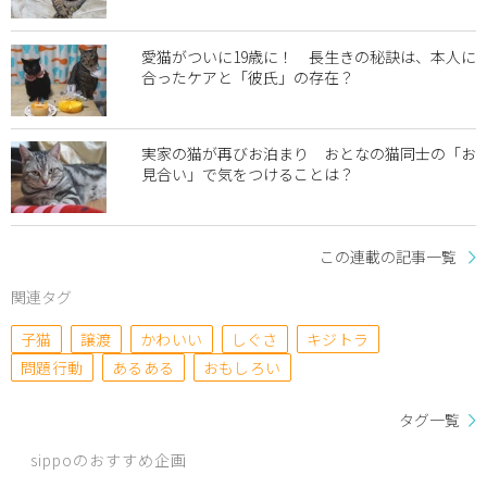
愛猫がついに19歳に！ 長生きの秘訣は、本人に
合ったケアと「彼氏」の存在？
実家の猫が再びお泊まり おとなの猫同士の「お
見合い」で気をつけることは？
この連載の記事一覧
関連タグ
子猫
譲渡
かわいい
しぐさ
キジトラ
問題行動
あるある
おもしろい
タグ一覧
sippoのおすすめ企画