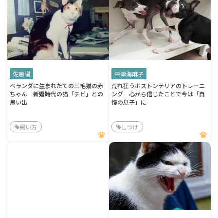
佐藤陽
中津海麻子
ベランダに生まれたての三毛猫の赤
荒れ狂うボストンテリアのトレーニ
ちゃん 新婚時代の猫「チビ」との
ング 心から信じたことで今は「自
思い出
慢の息子」に
飼い方
しつけ