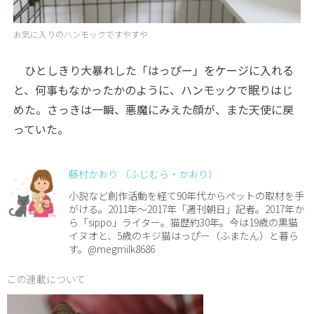
お気に入りのハンモックですやすや
ひとしきり大暴れした「はっぴー」をケージに入れる
と、何事もなかったかのように、ハンモックで眠りはじ
めた。さっきは一瞬、悪魔にみえた顔が、また天使に戻
っていた。
藤村かおり （ふじむら・かおり）
小説など創作活動を経て90年代からペットの取材を手
がける。2011年～2017年「週刊朝日」記者。2017年か
ら「sippo」ライター。猫歴約30年。今は19歳の黒猫
イヌオと、5歳のキジ猫はっぴー（ふまたん）と暮ら
す。@megmilk8686
この連載について