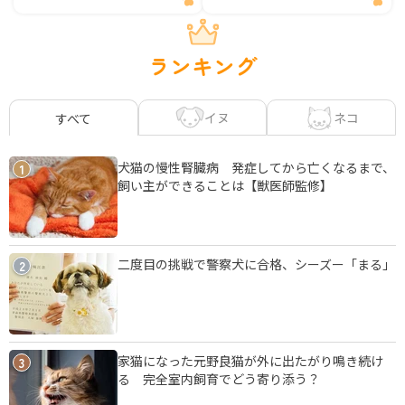
ランキング
イヌ
ネコ
すべて
犬猫の慢性腎臓病 発症してから亡くなるまで、
1
飼い主ができることは【獣医師監修】
二度目の挑戦で警察犬に合格、シーズー「まる」
2
家猫になった元野良猫が外に出たがり鳴き続け
3
る 完全室内飼育でどう寄り添う？