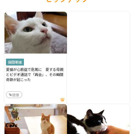
保田明恵
愛猫が心筋症で危篤に 愛する母親
とビデオ通話で「再会」、その瞬間
奇跡が起こった
健康