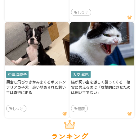
しつけ
中津海麻子
入交 眞巳
興奮し飛びつきかみまくるボストン
猫が飼い主を激しく襲ってくる 確
テリアの子犬 追い詰められた飼い
実に言えるのは「攻撃的にさせたの
主は奇行に走る
は飼い主でない」
しつけ
健康
ランキング