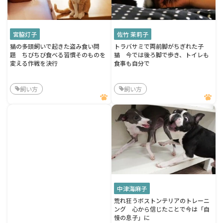
宮脇灯子
佐竹 茉莉子
猫の多頭飼いで起きた盗み食い問
トラバサミで両前脚がちぎれた子
題 ちびちび食べる習慣そのものを
猫 今では後ろ脚で歩き、トイレも
変える作戦を決行
食事も自分で
飼い方
飼い方
中津海麻子
荒れ狂うボストンテリアのトレーニ
ング 心から信じたことで今は「自
慢の息子」に