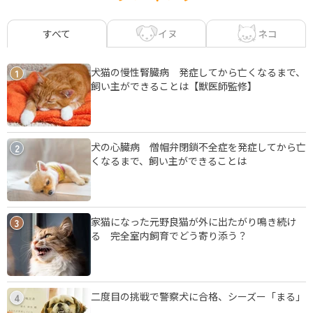
イヌ
ネコ
すべて
犬猫の慢性腎臓病 発症してから亡くなるまで、
1
飼い主ができることは【獣医師監修】
犬の心臓病 僧帽弁閉鎖不全症を発症してから亡
2
くなるまで、飼い主ができることは
家猫になった元野良猫が外に出たがり鳴き続け
3
る 完全室内飼育でどう寄り添う？
二度目の挑戦で警察犬に合格、シーズー「まる」
4