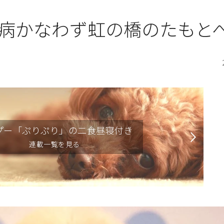
病かなわず虹の橋のたもと
プー「ぷりぷり」の二食昼寝付き
連載一覧を見る