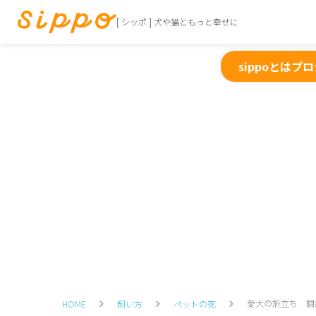
[ シッポ ] 犬や猫ともっと幸せに
sippoとは
プロ
愛犬の旅立ち 闘
HOME
飼い方
ペットの死