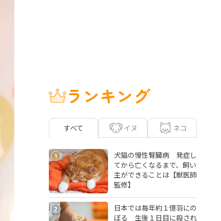
ランキング
イヌ
ネコ
すべて
犬猫の慢性腎臓病 発症し
1
てから亡くなるまで、飼い
主ができることは【獣医師
監修】
日本では毎年約１億羽にの
2
ぼる 生後１日目に殺され