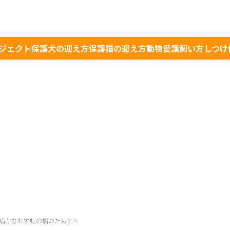
ジェクト
保護犬の迎え方
保護猫の迎え方
動物愛護
飼い方
しつけ
病かなわず虹の橋のたもとへ