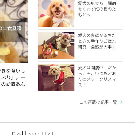
愛犬の旅立ち 闘病
かなわず虹の橋のた
もとへ
の二食昼寝
愛犬の食欲が落ちた
ときの手作りごはん
研究 食感が大事！
愛犬は闘病中 だか
好きな食いし
らこそ、いつもどお
りぷり」。一
りのメリークリスマ
ーの愛情あふ
ス！
この連載の記事一覧
Follow Us!