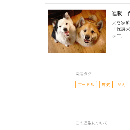
連載「
犬を家
「保護
ます。
関連タグ
プードル
病気
がん
この連載について