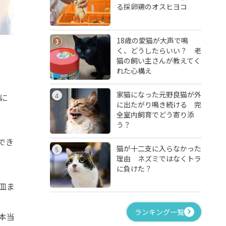
る採卵鶏のオスヒヨコ
18歳の愛猫が大声で鳴
3
く、どうしたらいい？ 老
猫の飼い主さんが教えてく
れた心構え
家猫になった元野良猫が外
4
に
に出たがり鳴き続ける 完
全室内飼育でどう寄り添
う？
でき
猫が十二支に入らなかった
5
理由 ネズミではなくトラ
に負けた？
皿ま
、
ランキング一覧
本当