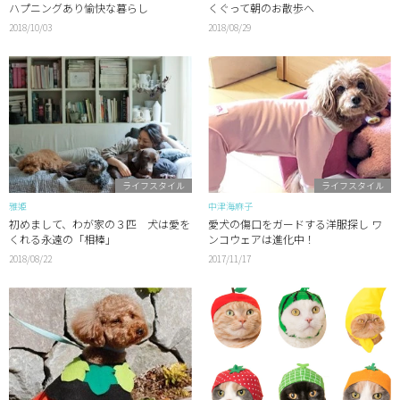
ハプニングあり愉快な暮らし
くぐって朝のお散歩へ
2018/10/03
2018/08/29
ライフスタイル
ライフスタイル
雅姫
中津海麻子
初めまして、わが家の３匹 犬は愛を
愛犬の傷口をガードする洋服探し ワ
くれる永遠の「相棒」
ンコウェアは進化中！
2018/08/22
2017/11/17