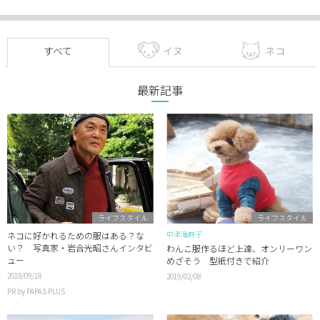
すべて
イヌ
ネコ
最新記事
ライフスタイル
ライフスタイル
中津海麻子
ネコに好かれるための服はある？な
い？ 写真家・岩合光昭さんインタビ
わんこ服作るほど上達、オンリーワン
ュー
めざそう 型紙付きで紹介
2019/09/18
2019/02/08
PR by PAPAS PLUS