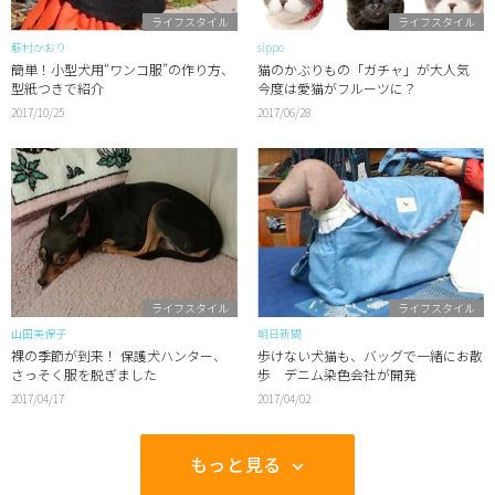
ライフスタイル
ライフスタイル
藤村かおり
sippo
簡単！小型犬用“ワンコ服”の作り方、
猫のかぶりもの「ガチャ」が大人気
型紙つきで紹介
今度は愛猫がフルーツに？
2017/10/25
2017/06/28
ライフスタイル
ライフスタイル
山田美保子
朝日新聞
裸の季節が到来！ 保護犬ハンター、
歩けない犬猫も、バッグで一緒にお散
さっそく服を脱ぎました
歩 デニム染色会社が開発
2017/04/17
2017/04/02
もっと見る