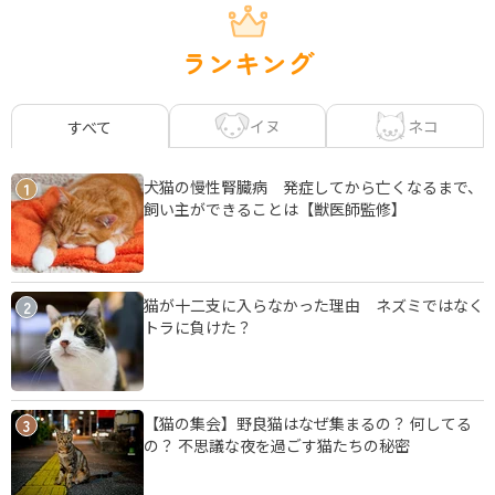
ランキング
イヌ
ネコ
すべて
犬猫の慢性腎臓病 発症してから亡くなるまで、
1
飼い主ができることは【獣医師監修】
猫が十二支に入らなかった理由 ネズミではなく
2
トラに負けた？
【猫の集会】野良猫はなぜ集まるの？ 何してる
3
の？ 不思議な夜を過ごす猫たちの秘密