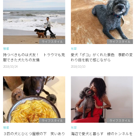
ライフスタイル
ライフスタイル
雅姫
有里
持つべきものは犬友！ トラウマも克
愛犬「ポコ」がくれた景色 季節の変
服できた犬たちの友情
わり目を肌で感じながら
2018/10/24
2018/10/10
ライフスタイル
ライフスタイル
雅姫
有里
３匹の犬とひとつ屋根の下 笑いあり
海辺で愛犬と暮らす 緑のトンネルを