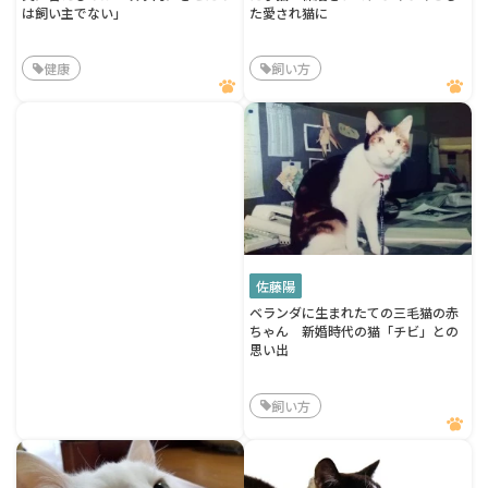
は飼い主でない」
た愛され猫に
健康
飼い方
佐藤陽
ベランダに生まれたての三毛猫の赤
ちゃん 新婚時代の猫「チビ」との
思い出
飼い方