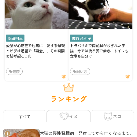
保田明恵
佐竹 茉莉子
愛猫が心筋症で危篤に 愛する母親
トラバサミで両前脚がちぎれた子
とビデオ通話で「再会」、その瞬間
猫 今では後ろ脚で歩き、トイレも
奇跡が起こった
食事も自分で
健康
飼い方
ランキング
イヌ
ネコ
すべて
犬猫の慢性腎臓病 発症してから亡くなるまで、
1