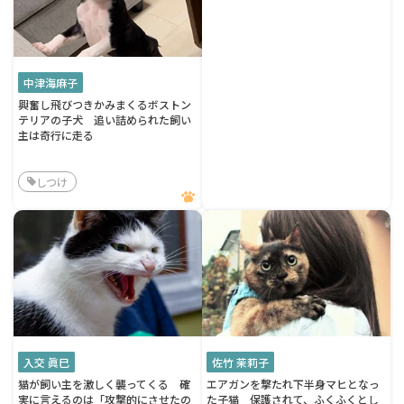
中津海麻子
興奮し飛びつきかみまくるボストン
テリアの子犬 追い詰められた飼い
主は奇行に走る
しつけ
入交 眞巳
佐竹 茉莉子
猫が飼い主を激しく襲ってくる 確
エアガンを撃たれ下半身マヒとなっ
実に言えるのは「攻撃的にさせたの
た子猫 保護されて、ふくふくとし