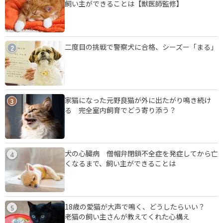
飼い主ができることは【獣医師監修】
二度目の挑戦で警察犬に合格、シーズー「まる」
2
家猫になった元野良猫が外に出たがり鳴き続け
3
る 完全室内飼育でどう寄り添う？
犬の心臓病 僧帽弁閉鎖不全症を発症してから亡
4
くなるまで、飼い主ができることは
18歳の愛猫が大声で鳴く、どうしたらいい？
5
老猫の飼い主さんが教えてくれた心構え