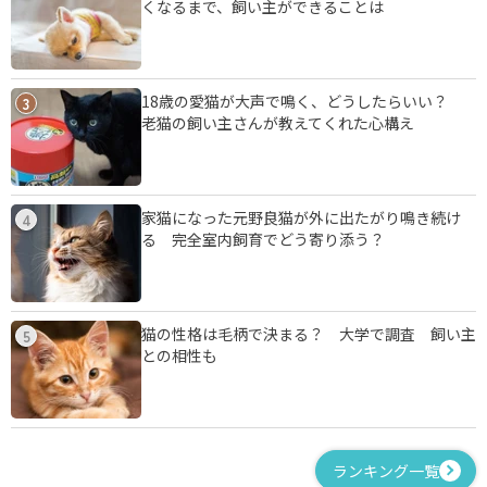
くなるまで、飼い主ができることは
18歳の愛猫が大声で鳴く、どうしたらいい？
3
老猫の飼い主さんが教えてくれた心構え
家猫になった元野良猫が外に出たがり鳴き続け
4
る 完全室内飼育でどう寄り添う？
猫の性格は毛柄で決まる？ 大学で調査 飼い主
5
との相性も
ランキング一覧