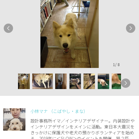
1
/
8
小林マナ （こばやし・まな）
設計事務所イマ／インテリアデザイナー。内装設計や
インテリアデザインをメインに活動。東日本大震災を
きっかけに保護犬や老犬の預かりボランティアを始め
る。2019年に＜SLOW＞のイベントを開催。猫２匹、