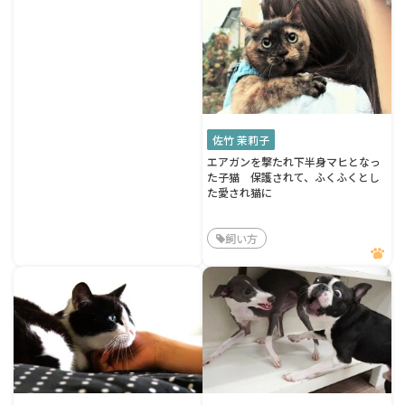
佐竹 茉莉子
エアガンを撃たれ下半身マヒとなっ
た子猫 保護されて、ふくふくとし
た愛され猫に
飼い方