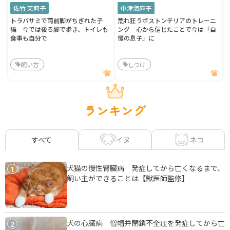
佐竹 茉莉子
中津海麻子
トラバサミで両前脚がちぎれた子
荒れ狂うボストンテリアのトレーニ
猫 今では後ろ脚で歩き、トイレも
ング 心から信じたことで今は「自
食事も自分で
慢の息子」に
飼い方
しつけ
ランキング
イヌ
ネコ
すべて
犬猫の慢性腎臓病 発症してから亡くなるまで、
1
飼い主ができることは【獣医師監修】
犬の心臓病 僧帽弁閉鎖不全症を発症してから亡
2