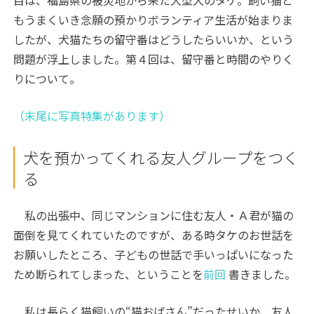
目は、福島県の被災地から来た大型犬のタケ。飼い猫と
もうまくいき念願の預かりボランティア生活が始まりま
したが、犬猫たちの留守番はどうしたらいいか、という
問題が浮上しました。第４回は、留守番と時間のやりく
りについて。
（末尾に写真特集があります）
犬を預かってくれる友人グループをつく
る
私の出張中、同じマンションに住む友人・Ａ君が猫の
面倒を見てくれていたのですが、ある時タケのお世話を
お願いしたところ、子どもの世話で手いっぱいになった
ため断られてしまった、ということを
前回
書きました。
私は長らく猫飼いの“猫おばさん”だったせいか、友人