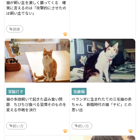
猫が飼い主を激しく襲ってくる 確
実に言えるのは「攻撃的にさせたの
は飼い主でない」
健康
宮脇灯子
佐藤陽
猫の多頭飼いで起きた盗み食い問
ベランダに生まれたての三毛猫の赤
題 ちびちび食べる習慣そのものを
ちゃん 新婚時代の猫「チビ」との
変える作戦を決行
思い出
飼い方
飼い方