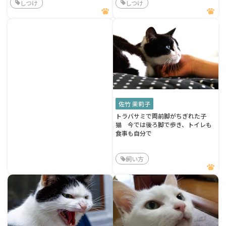
しつけ
しつけ
佐竹 茉莉子
トラバサミで両前脚がちぎれた子
猫 今では後ろ脚で歩き、トイレも
食事も自分で
飼い方