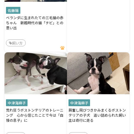
佐藤陽
ベランダに生まれたての三毛猫の赤
ちゃん 新婚時代の猫「チビ」との
思い出
飼い方
中津海麻子
中津海麻子
荒れ狂うボストンテリアのトレーニ
興奮し飛びつきかみまくるボストン
ング 心から信じたことで今は「自
テリアの子犬 追い詰められた飼い
慢の息子」に
主は奇行に走る