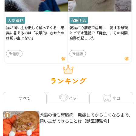
入交 眞巳
保田明恵
猫が飼い主を激しく襲ってくる 確
愛猫が心筋症で危篤に 愛する母親
実に言えるのは「攻撃的にさせたの
とビデオ通話で「再会」、その瞬間
は飼い主でない」
奇跡が起こった
健康
健康
ランキング
イヌ
ネコ
すべて
犬猫の慢性腎臓病 発症してから亡くなるまで、
1
飼い主ができることは【獣医師監修】