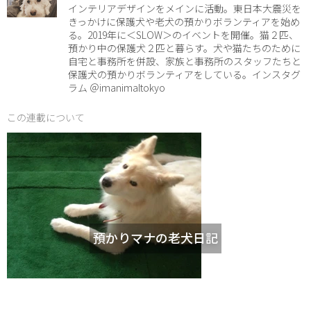
インテリアデザインをメインに活動。東日本大震災を
きっかけに保護犬や老犬の預かりボランティアを始め
る。2019年に＜SLOW＞のイベントを開催。猫２匹、
預かり中の保護犬２匹と暮らす。犬や猫たちのために
自宅と事務所を併設、家族と事務所のスタッフたちと
保護犬の預かりボランティアをしている。インスタグ
ラム ＠imanimaltokyo
この連載について
預かりマナの老犬日記