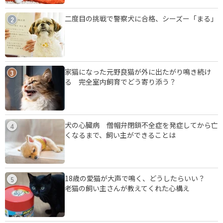
二度目の挑戦で警察犬に合格、シーズー「まる」
2
家猫になった元野良猫が外に出たがり鳴き続け
3
る 完全室内飼育でどう寄り添う？
犬の心臓病 僧帽弁閉鎖不全症を発症してから亡
4
くなるまで、飼い主ができることは
18歳の愛猫が大声で鳴く、どうしたらいい？
5
老猫の飼い主さんが教えてくれた心構え