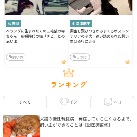
佐藤陽
中津海麻子
ベランダに生まれたての三毛猫の赤
興奮し飛びつきかみまくるボストン
ちゃん 新婚時代の猫「チビ」との
テリアの子犬 追い詰められた飼い
思い出
主は奇行に走る
飼い方
しつけ
ランキング
イヌ
ネコ
すべて
犬猫の慢性腎臓病 発症してから亡くなるまで、
1
飼い主ができることは【獣医師監修】