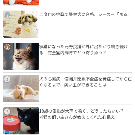
二度目の挑戦で警察犬に合格、シーズー「まる」
2
家猫になった元野良猫が外に出たがり鳴き続け
3
る 完全室内飼育でどう寄り添う？
犬の心臓病 僧帽弁閉鎖不全症を発症してから亡
4
くなるまで、飼い主ができることは
18歳の愛猫が大声で鳴く、どうしたらいい？
5
老猫の飼い主さんが教えてくれた心構え