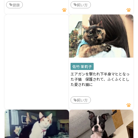
健康
飼い方
佐竹 茉莉子
エアガンを撃たれ下半身マヒとなっ
た子猫 保護されて、ふくふくとし
た愛され猫に
飼い方