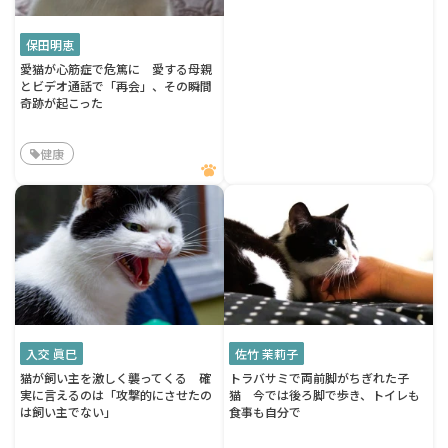
保田明恵
愛猫が心筋症で危篤に 愛する母親
とビデオ通話で「再会」、その瞬間
奇跡が起こった
健康
入交 眞巳
佐竹 茉莉子
猫が飼い主を激しく襲ってくる 確
トラバサミで両前脚がちぎれた子
実に言えるのは「攻撃的にさせたの
猫 今では後ろ脚で歩き、トイレも
は飼い主でない」
食事も自分で