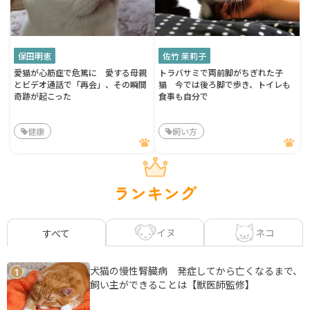
保田明恵
佐竹 茉莉子
愛猫が心筋症で危篤に 愛する母親
トラバサミで両前脚がちぎれた子
とビデオ通話で「再会」、その瞬間
猫 今では後ろ脚で歩き、トイレも
奇跡が起こった
食事も自分で
健康
飼い方
ランキング
イヌ
ネコ
すべて
犬猫の慢性腎臓病 発症してから亡くなるまで、
1
飼い主ができることは【獣医師監修】