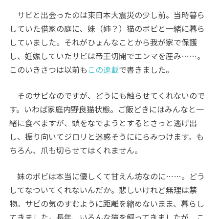
サビと出会ったのは東日本大震災の少し前。当時暮ら
していた借家の庭に、妹（姉？）猫のボビと一緒に暮ら
していました。それがひょんなことから我が家で保護
し、妊娠していたサビは帝王切開でエンマを産み……。
このいきさつは以前も
この連載
で書きました。
そのサビなのですが、どうにも触らせてくれないので
す。いわば家庭内野良猫状態。ご飯どきにはみんなと一
緒に食べますが、頭をなでようとするとさっと逃げ出
し、振り向いてジロリと迷惑そうににらみつけます。も
ちろん、爪も切らせてはくれません。
妹のボビは本当に優しくて甘えん坊なのに……。どう
してなついてくれないんだか。悲しいけれど無理は禁
物。サビの気のすむように距離を縮めないまま、暮らし
てきました。長年、いろんな猫を飼ってきましたが、こ