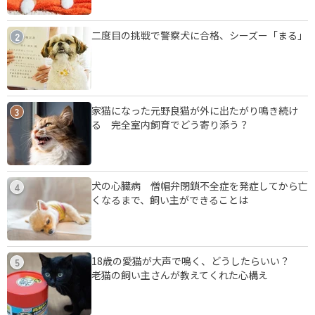
二度目の挑戦で警察犬に合格、シーズー「まる」
2
家猫になった元野良猫が外に出たがり鳴き続け
3
る 完全室内飼育でどう寄り添う？
犬の心臓病 僧帽弁閉鎖不全症を発症してから亡
4
くなるまで、飼い主ができることは
18歳の愛猫が大声で鳴く、どうしたらいい？
5
老猫の飼い主さんが教えてくれた心構え