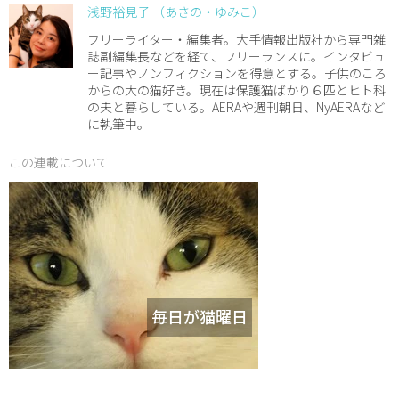
浅野裕見子 （あさの・ゆみこ）
フリーライター・編集者。大手情報出版社から専門雑
誌副編集長などを経て、フリーランスに。インタビュ
ー記事やノンフィクションを得意とする。子供のころ
からの大の猫好き。現在は保護猫ばかり６匹とヒト科
の夫と暮らしている。AERAや週刊朝日、NyAERAなど
に執筆中。
この連載について
毎日が猫曜日