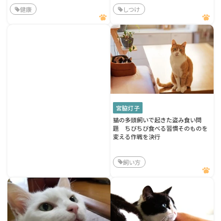
健康
しつけ
宮脇灯子
猫の多頭飼いで起きた盗み食い問
題 ちびちび食べる習慣そのものを
変える作戦を決行
飼い方