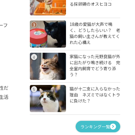
る採卵鶏のオスヒヨコ
18歳の愛猫が大声で鳴
ーフ
3
く、どうしたらいい？ 老
猫の飼い主さんが教えてく
れた心構え
家猫になった元野良猫が外
4
に出たがり鳴き続ける 完
全室内飼育でどう寄り添
う？
性だ
猫が十二支に入らなかった
5
理由 ネズミではなくトラ
生活
に負けた？
ランキング一覧