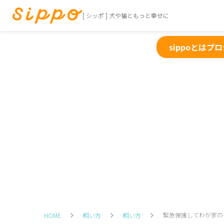
[ シッポ ] 犬や猫ともっと幸せに
sippoとは
プロ
緊急保護してわが家の
HOME
飼い方
飼い方