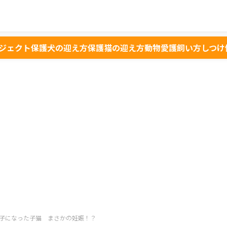
ジェクト
保護犬の迎え方
保護猫の迎え方
動物愛護
飼い方
しつけ
子になった子猫 まさかの妊娠！？