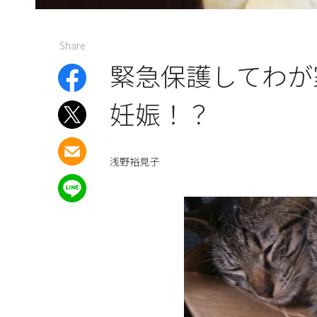
Share
緊急保護してわが
妊娠！？
浅野裕見子