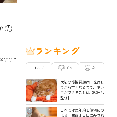
かの
ランキング
020/11/17
)
イヌ
ネコ
すべて
犬猫の慢性腎臓病 発症し
1
てから亡くなるまで、飼い
主ができることは【獣医師
監修】
日本では毎年約１億羽にの
2
ぼる 生後１日目に殺され