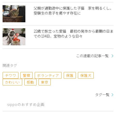
父親が通勤途中に保護した子猫 家を明るくし、
受験生の息子を癒やす存在に
22歳で旅立った愛猫 最初の発作から最期の日ま
での134日、宝物のような日々
この連載の記事一覧
関連タグ
チワワ
警察
ボランティア
保護
保護犬
かわいい
感動
東京
タグ一覧
sippoのおすすめ企画