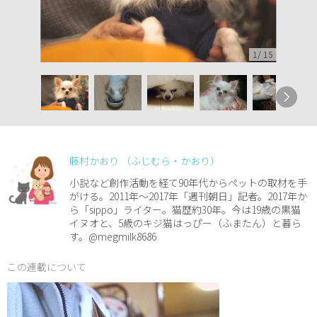
1
/
15
藤村かおり （ふじむら・かおり）
小説など創作活動を経て90年代からペットの取材を手
がける。2011年～2017年「週刊朝日」記者。2017年か
ら「sippo」ライター。猫歴約30年。今は19歳の黒猫
イヌオと、5歳のキジ猫はっぴー（ふまたん）と暮ら
す。@megmilk8686
この連載について