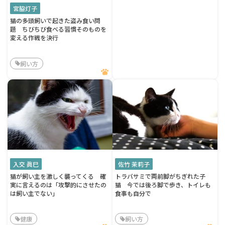
宮脇灯子
猫の多頭飼いで起きた盗み食い問
題 ちびちび食べる習慣そのものを
変える作戦を決行
飼い方
入交 眞巳
佐竹 茉莉子
猫が飼い主を激しく襲ってくる 確
トラバサミで両前脚がちぎれた子
実に言えるのは「攻撃的にさせたの
猫 今では後ろ脚で歩き、トイレも
は飼い主でない」
食事も自分で
健康
飼い方