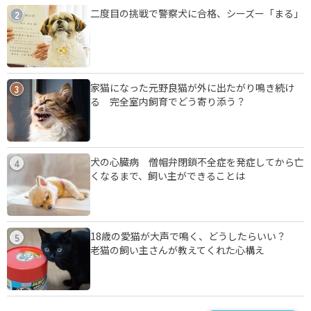
二度目の挑戦で警察犬に合格、シーズー「まる」
2
家猫になった元野良猫が外に出たがり鳴き続け
3
る 完全室内飼育でどう寄り添う？
犬の心臓病 僧帽弁閉鎖不全症を発症してから亡
4
くなるまで、飼い主ができることは
18歳の愛猫が大声で鳴く、どうしたらいい？
5
老猫の飼い主さんが教えてくれた心構え