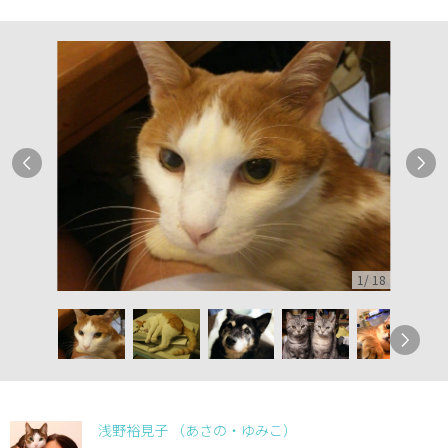
1
/
18
浅野裕見子 （あさの・ゆみこ）