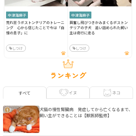
中津海麻子
中津海麻子
荒れ狂うボストンテリアのトレーニ
興奮し飛びつきかみまくるボストン
ング 心から信じたことで今は「自
テリアの子犬 追い詰められた飼い
慢の息子」に
主は奇行に走る
しつけ
しつけ
ランキング
イヌ
ネコ
すべて
犬猫の慢性腎臓病 発症してから亡くなるまで、
1
飼い主ができることは【獣医師監修】