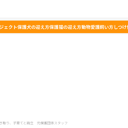
ジェクト
保護犬の迎え方
保護猫の迎え方
動物愛護
飼い方
しつけ
き取り、子育てと両立 元保護団体スタッフ