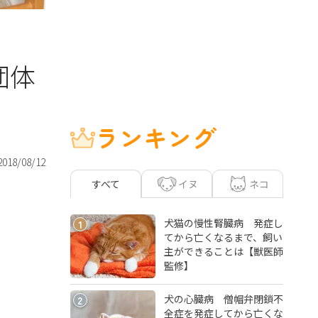
団体
ランキング
2018/08/12
イヌ
ネコ
すべて
犬猫の慢性腎臓病 発症し
1
てから亡くなるまで、飼い
主ができることは【獣医師
監修】
犬の心臓病 僧帽弁閉鎖不
2
全症を発症してから亡くな