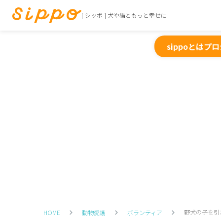
[ シッポ ] 犬や猫ともっと幸せに
sippoとは
プロ
野犬の子を引
HOME
動物愛護
ボランティア