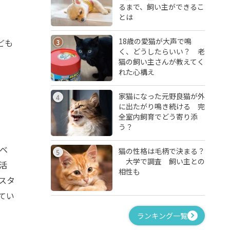
るまで、飼い主ができるこ
とは
18歳の愛猫が大声で鳴
ども
3
く、どうしたらいい？ 老
猫の飼い主さんが教えてく
れた心構え
家猫になった元野良猫が外
4
に出たがり鳴き続ける 完
全室内飼育でどう寄り添
う？
ベ
猫の性格は毛柄で決まる？
5
大学で調査 飼い主との
活
相性も
のスタ
てい
ランキング一覧