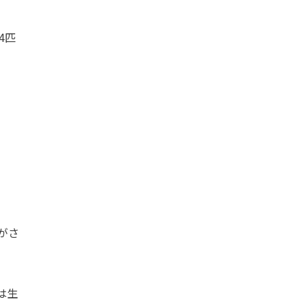
4匹
がさ
は生