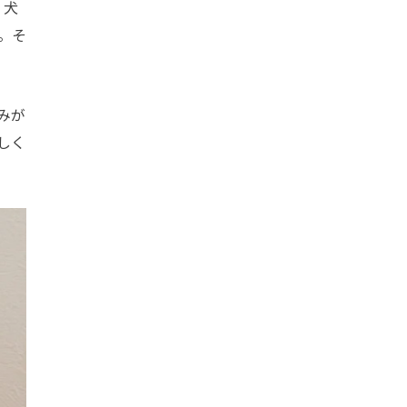
、犬
。そ
みが
しく