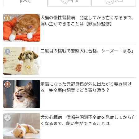
イヌ
ネコ
すべて
犬猫の慢性腎臓病 発症してから亡くなるまで、
1
飼い主ができることは【獣医師監修】
二度目の挑戦で警察犬に合格、シーズー「まる」
2
家猫になった元野良猫が外に出たがり鳴き続け
3
る 完全室内飼育でどう寄り添う？
犬の心臓病 僧帽弁閉鎖不全症を発症してから亡
4
くなるまで、飼い主ができることは