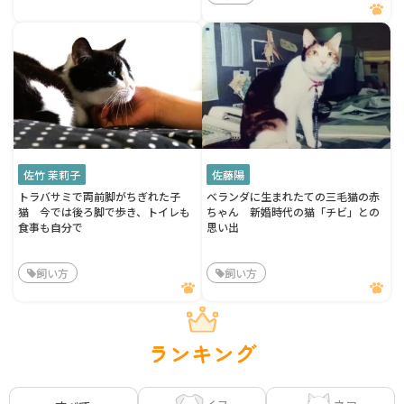
佐竹 茉莉子
佐藤陽
トラバサミで両前脚がちぎれた子
ベランダに生まれたての三毛猫の赤
猫 今では後ろ脚で歩き、トイレも
ちゃん 新婚時代の猫「チビ」との
食事も自分で
思い出
飼い方
飼い方
ランキング