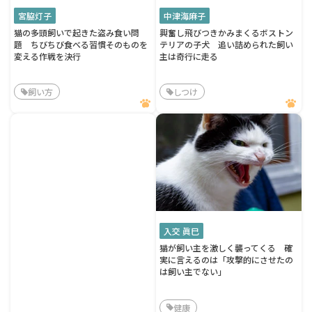
宮脇灯子
中津海麻子
猫の多頭飼いで起きた盗み食い問
興奮し飛びつきかみまくるボストン
題 ちびちび食べる習慣そのものを
テリアの子犬 追い詰められた飼い
変える作戦を決行
主は奇行に走る
飼い方
しつけ
入交 眞巳
猫が飼い主を激しく襲ってくる 確
実に言えるのは「攻撃的にさせたの
は飼い主でない」
健康