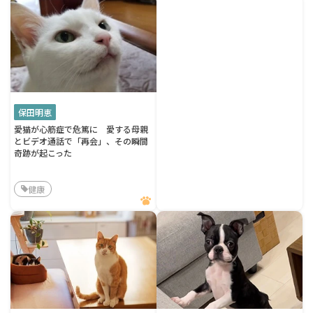
保田明恵
愛猫が心筋症で危篤に 愛する母親
とビデオ通話で「再会」、その瞬間
奇跡が起こった
健康