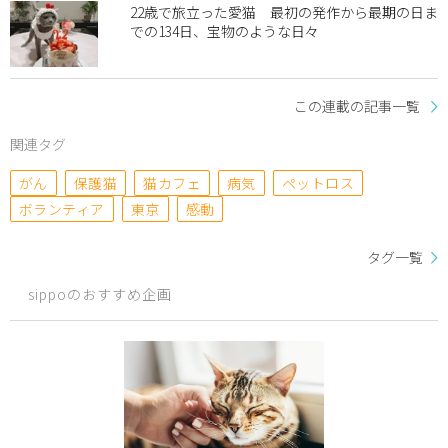
22歳で旅立った愛猫 最初の発作から最期の日ま
での134日、宝物のような日々
この連載の記事一覧
関連タグ
がん
保護猫
猫カフェ
病気
ペットロス
ボランティア
東京
感動
タグ一覧
sippoのおすすめ企画