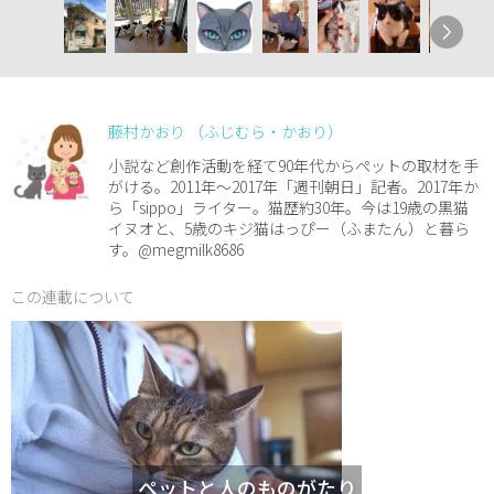
藤村かおり （ふじむら・かおり）
小説など創作活動を経て90年代からペットの取材を手
がける。2011年～2017年「週刊朝日」記者。2017年か
ら「sippo」ライター。猫歴約30年。今は19歳の黒猫
イヌオと、5歳のキジ猫はっぴー（ふまたん）と暮ら
す。@megmilk8686
この連載について
ペットと人のものがたり