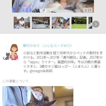
1
/
17
藤村かおり （ふじむら・かおり）
小説など創作活動を経て90年代からペットの取材を手
がける。2011年～2017年「週刊朝日」記者。2017年か
ら「sippo」ライター。猫歴約30年。今は19歳の黒猫
イヌオと、5歳のキジ猫はっぴー（ふまたん）と暮ら
す。@megmilk8686
この連載について