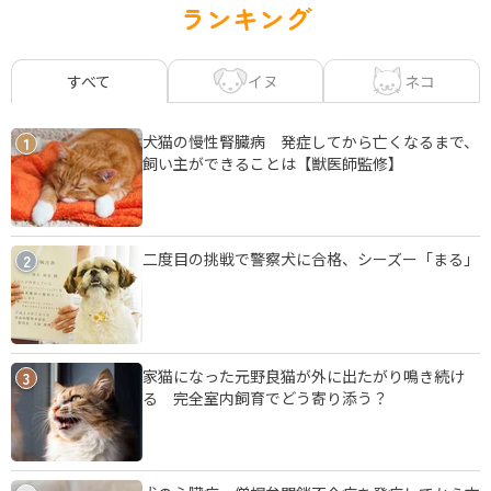
ランキング
イヌ
ネコ
すべて
犬猫の慢性腎臓病 発症してから亡くなるまで、
1
飼い主ができることは【獣医師監修】
二度目の挑戦で警察犬に合格、シーズー「まる」
2
家猫になった元野良猫が外に出たがり鳴き続け
3
る 完全室内飼育でどう寄り添う？