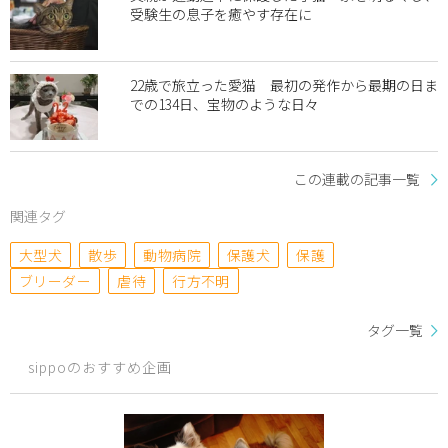
受験生の息子を癒やす存在に
22歳で旅立った愛猫 最初の発作から最期の日ま
での134日、宝物のような日々
この連載の記事一覧
関連タグ
大型犬
散歩
動物病院
保護犬
保護
ブリーダー
虐待
行方不明
タグ一覧
sippoのおすすめ企画