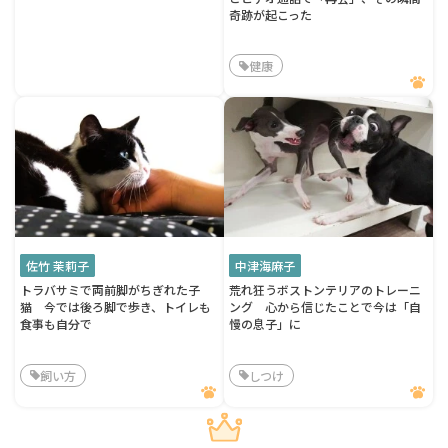
奇跡が起こった
健康
佐竹 茉莉子
中津海麻子
トラバサミで両前脚がちぎれた子
荒れ狂うボストンテリアのトレーニ
猫 今では後ろ脚で歩き、トイレも
ング 心から信じたことで今は「自
食事も自分で
慢の息子」に
飼い方
しつけ