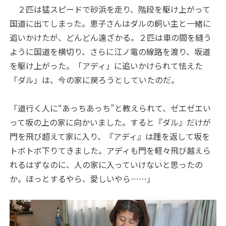
２匹は猛スピードで砂浜を走り、階段を駆け上がって
国道に出てしまった。恵子さんはダルの飼い主と一緒に
追いかけたが、どんどん遠ざかる。２匹は車の間を縫う
ように国道を横切り、さらに江ノ電の線路を渡り、坂道
を駆け上がった。「アディ」に追いかけられて怯えた
「ダル」は、今の家に戻ろうとしていたのだ。
「道行く人に“あっちあっち”と教えられて、ゼエゼエい
って坂の上の家に向かいました。すると『ダル』だけが
門を飛び超えて家に入り、『アディ』は踵を返して坂を
トボトボ下りてきました。アディも門を軽々飛び越えら
れるはずなのに、人の家に入っていけないと思ったの
か。ほっとするやら、愛しいやら……」