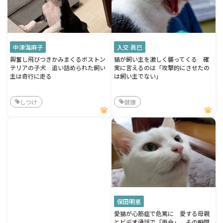
中津海麻子
入交 眞巳
興奮し飛びつきかみまくるボストン
猫が飼い主を激しく襲ってくる 確
テリアの子犬 追い詰められた飼い
実に言えるのは「攻撃的にさせたの
主は奇行に走る
は飼い主でない」
しつけ
健康
保田明恵
愛猫が心筋症で危篤に 愛する母親
とビデオ通話で「再会」、その瞬間