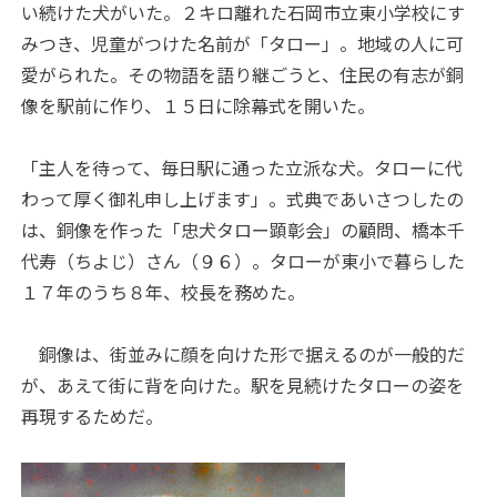
い続けた犬がいた。２キロ離れた石岡市立東小学校にす
みつき、児童がつけた名前が「タロー」。地域の人に可
愛がられた。その物語を語り継ごうと、住民の有志が銅
像を駅前に作り、１５日に除幕式を開いた。
「主人を待って、毎日駅に通った立派な犬。タローに代
わって厚く御礼申し上げます」。式典であいさつしたの
は、銅像を作った「忠犬タロー顕彰会」の顧問、橋本千
代寿（ちよじ）さん（９６）。タローが東小で暮らした
１７年のうち８年、校長を務めた。
銅像は、街並みに顔を向けた形で据えるのが一般的だ
が、あえて街に背を向けた。駅を見続けたタローの姿を
再現するためだ。