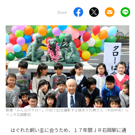
Share
銅像「みんなのタロー」の前で記念撮影する橋本千代寿さん（手前中央）ら
＝ＪＲ石岡駅前
はぐれた飼い主に会うため、１７年間ＪＲ石岡駅に通