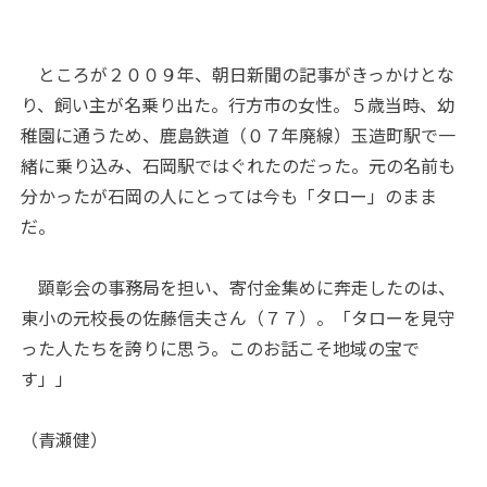
ところが２００９年、朝日新聞の記事がきっかけとな
り、飼い主が名乗り出た。行方市の女性。５歳当時、幼
稚園に通うため、鹿島鉄道（０７年廃線）玉造町駅で一
緒に乗り込み、石岡駅ではぐれたのだった。元の名前も
分かったが石岡の人にとっては今も「タロー」のまま
だ。
顕彰会の事務局を担い、寄付金集めに奔走したのは、
東小の元校長の佐藤信夫さん（７７）。「タローを見守
った人たちを誇りに思う。このお話こそ地域の宝で
す」」
（青瀬健）