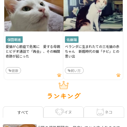
保田明恵
佐藤陽
愛猫が心筋症で危篤に 愛する母親
ベランダに生まれたての三毛猫の赤
とビデオ通話で「再会」、その瞬間
ちゃん 新婚時代の猫「チビ」との
奇跡が起こった
思い出
健康
飼い方
ランキング
イヌ
ネコ
すべて