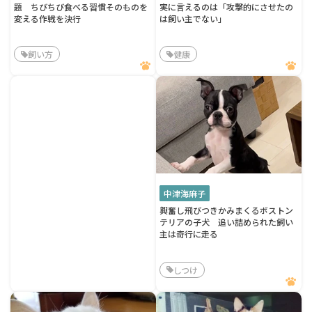
題 ちびちび食べる習慣そのものを
実に言えるのは「攻撃的にさせたの
変える作戦を決行
は飼い主でない」
飼い方
健康
中津海麻子
興奮し飛びつきかみまくるボストン
テリアの子犬 追い詰められた飼い
主は奇行に走る
しつけ