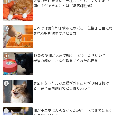
犬猫の慢性腎臓病 発症してから亡くなるまで、
1
飼い主ができることは【獣医師監修】
日本では毎年約１億羽にのぼる 生後１日目に殺
2
される採卵鶏のオスヒヨコ
18歳の愛猫が大声で鳴く、どうしたらいい？
3
老猫の飼い主さんが教えてくれた心構え
家猫になった元野良猫が外に出たがり鳴き続け
4
る 完全室内飼育でどう寄り添う？
猫が十二支に入らなかった理由 ネズミではなく
5