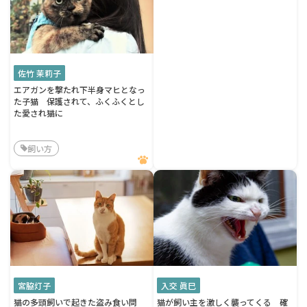
佐竹 茉莉子
エアガンを撃たれ下半身マヒとなっ
た子猫 保護されて、ふくふくとし
た愛され猫に
飼い方
宮脇灯子
入交 眞巳
猫の多頭飼いで起きた盗み食い問
猫が飼い主を激しく襲ってくる 確