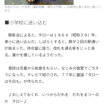
生前のタローの写真（撮影時期、場所は不明）。石岡市立東小学校に飾って
ある
■小学校に迷い込む
顕彰会によると、タローは１９６４（昭和３９）年、
東小に迷い込んだ。しばらくすると、朝夕２回の駅通い
が始まった。待合室に座り、改札を通る客をじっと見
る。誰かを捜しているようだった。
普段は児童から給食をもらい、なじみの食堂でごちそ
うになった。テレビで紹介され、７７年に童謡「タロー
は今日も」が作られた。
♪おしえておくれ いつからだれを だれをまつーの
か タロー♪