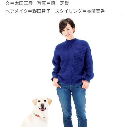
文＝太田匡彦 写真＝慎 芝賢
ヘアメイク＝野田智子 スタイリング＝長澤実香