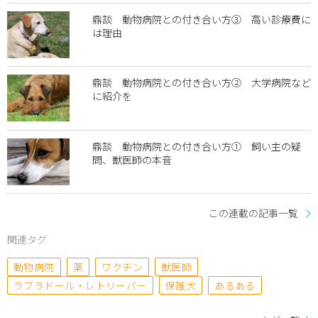
鼎談 動物病院との付き合い方③ 高い診療費に
は理由
鼎談 動物病院との付き合い方② 大学病院など
に紹介を
鼎談 動物病院との付き合い方① 飼い主の疑
問、獣医師の本音
この連載の記事一覧
関連タグ
動物病院
薬
ワクチン
獣医師
ラブラドール・レトリーバー
保護犬
あるある