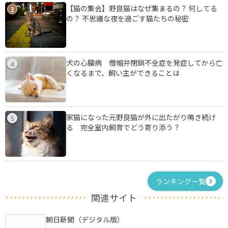
【猫の集会】野良猫はなぜ集まるの？ 何してる
3
の？ 不思議な夜を過ごす猫たちの秘密
犬の心臓病 僧帽弁閉鎖不全症を発症してから亡
4
くなるまで、飼い主ができることは
家猫になった元野良猫が外に出たがり鳴き続け
5
る 完全室内飼育でどう寄り添う？
ランキング一覧
関連サイト
朝日新聞（デジタル版）