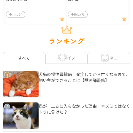
しつけ
飼い方
ランキング
イヌ
ネコ
すべて
犬猫の慢性腎臓病 発症してから亡くなるまで、
1
飼い主ができることは【獣医師監修】
猫が十二支に入らなかった理由 ネズミではなく
2
トラに負けた？