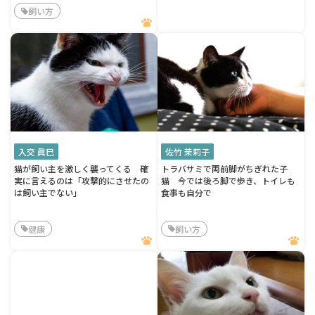
飼い方
入交 眞巳
佐竹 茉莉子
猫が飼い主を激しく襲ってくる 確
トラバサミで両前脚がちぎれた子
実に言えるのは「攻撃的にさせたの
猫 今では後ろ脚で歩き、トイレも
は飼い主でない」
食事も自分で
健康
飼い方