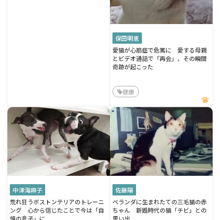
保田明恵
愛猫が心筋症で危篤に 愛する母親
とビデオ通話で「再会」、その瞬間
奇跡が起こった
健康
中津海麻子
佐藤陽
荒れ狂うボストンテリアのトレーニ
ベランダに生まれたての三毛猫の赤
ング 心から信じたことで今は「自
ちゃん 新婚時代の猫「チビ」との
慢の息子」に
思い出