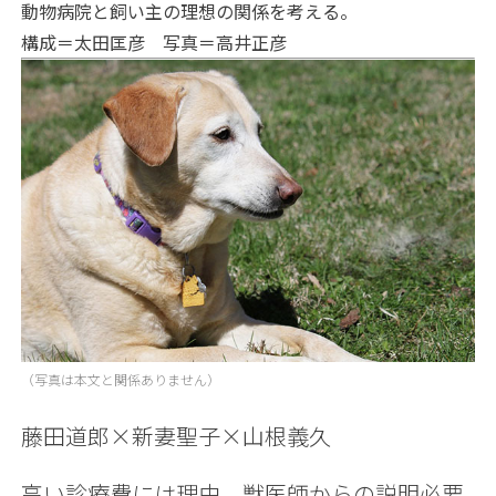
動物病院と飼い主の理想の関係を考える。
構成＝太田匡彦 写真＝高井正彦
（写真は本文と関係ありません）
藤田道郎×新妻聖子×山根義久
高い診療費には理由 獣医師からの説明必要