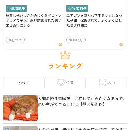
中津海麻子
佐竹 茉莉子
興奮し飛びつきかみまくるボストン
エアガンを撃たれ下半身マヒとなっ
テリアの子犬 追い詰められた飼い
た子猫 保護されて、ふくふくとし
主は奇行に走る
た愛され猫に
しつけ
飼い方
ランキング
イヌ
ネコ
すべて
犬猫の慢性腎臓病 発症してから亡くなるまで、
1
飼い主ができることは【獣医師監修】
犬の心臓病 僧帽弁閉鎖不全症を発症してから亡