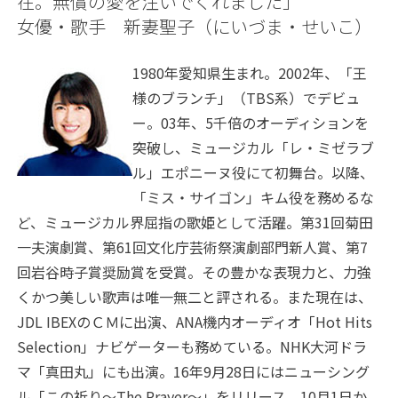
在。無償の愛を注いでくれました」
女優・歌手 新妻聖子（にいづま・せいこ）
1980年愛知県生まれ。2002年、「王
様のブランチ」（TBS系）でデビュ
ー。03年、5千倍のオーディションを
突破し、ミュージカル「レ・ミゼラブ
ル」エポニーヌ役にて初舞台。以降、
「ミス・サイゴン」キム役を務めるな
ど、ミュージカル界屈指の歌姫として活躍。第31回菊田
一夫演劇賞、第61回文化庁芸術祭演劇部門新人賞、第7
回岩谷時子賞奨励賞を受賞。その豊かな表現力と、力強
くかつ美しい歌声は唯一無二と評される。また現在は、
JDL IBEXのＣＭに出演、ANA機内オーディオ「Hot Hits
Selection」ナビゲーターも務めている。NHK大河ドラ
マ「真田丸」にも出演。16年9月28日にはニューシング
ル「この祈り～The Prayer～」をリリース。10月1日か