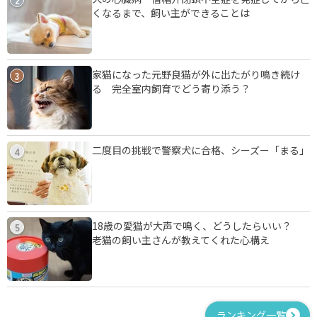
2
くなるまで、飼い主ができることは
家猫になった元野良猫が外に出たがり鳴き続け
3
る 完全室内飼育でどう寄り添う？
二度目の挑戦で警察犬に合格、シーズー「まる」
4
18歳の愛猫が大声で鳴く、どうしたらいい？
5
老猫の飼い主さんが教えてくれた心構え
ランキング一覧