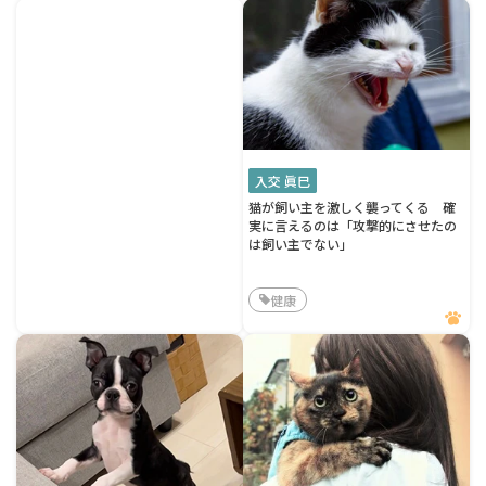
入交 眞巳
猫が飼い主を激しく襲ってくる 確
実に言えるのは「攻撃的にさせたの
は飼い主でない」
健康