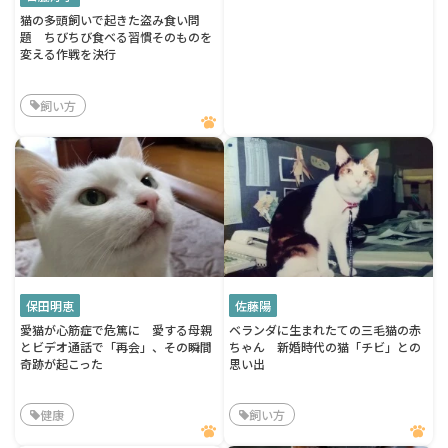
猫の多頭飼いで起きた盗み食い問
題 ちびちび食べる習慣そのものを
変える作戦を決行
飼い方
保田明恵
佐藤陽
愛猫が心筋症で危篤に 愛する母親
ベランダに生まれたての三毛猫の赤
とビデオ通話で「再会」、その瞬間
ちゃん 新婚時代の猫「チビ」との
奇跡が起こった
思い出
健康
飼い方