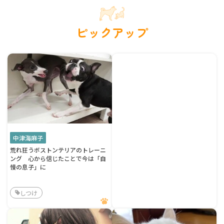
ピックアップ
中津海麻子
荒れ狂うボストンテリアのトレーニ
ング 心から信じたことで今は「自
慢の息子」に
しつけ