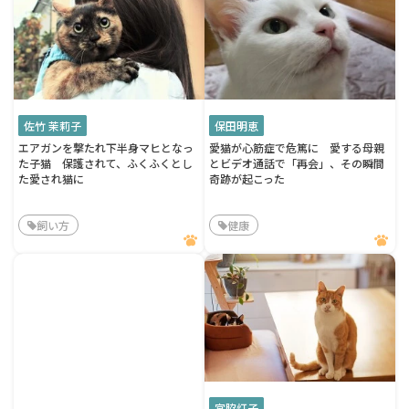
佐竹 茉莉子
保田明恵
エアガンを撃たれ下半身マヒとなっ
愛猫が心筋症で危篤に 愛する母親
た子猫 保護されて、ふくふくとし
とビデオ通話で「再会」、その瞬間
た愛され猫に
奇跡が起こった
飼い方
健康
宮脇灯子