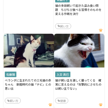
猫の多頭飼いで起きた盗み食い問
題 ちびちび食べる習慣そのものを
変える作戦を決行
飼い方
佐藤陽
入交 眞巳
ベランダに生まれたての三毛猫の赤
猫が飼い主を激しく襲ってくる 確
ちゃん 新婚時代の猫「チビ」との
実に言えるのは「攻撃的にさせたの
思い出
は飼い主でない」
飼い方
健康