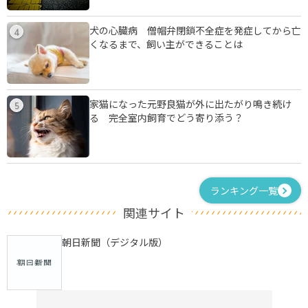
犬の心臓病 僧帽弁閉鎖不全症を発症してから亡
4
くなるまで、飼い主ができることは
家猫になった元野良猫が外に出たがり鳴き続け
5
る 完全室内飼育でどう寄り添う？
ランキング一覧
関連サイト
朝日新聞（デジタル版）