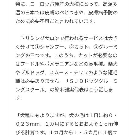
特に、ヨーロッパ原産の犬種にとって、高温多
湿の日本では皮膚のべとつきや、皮膚病予防の
ために必要不可だと言われています。
トリミングサロンで行われるサービスは大き
く分けて①シャンプー、②カット、③グルーミ
ングの三つです。このうち、カットが必要なの
はプードルやポメラニアンなどの長毛種。柴犬
やブルドッグ、スムース・チワワのような短毛
種は必要ありません。「ＳＪＤドッググルーミ
ングスクール」の鈴木雅実代表はこう話しま
す。
「犬種にもよりますが、犬の毛は１日に約０・
０２３ｍｍ、１カ月にするとおおよそ１ｃｍ伸
びる計算です。１カ月から１・５カ月に１度サ