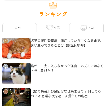
ランキング
イヌ
ネコ
すべて
犬猫の慢性腎臓病 発症してから亡くなるまで、
1
飼い主ができることは【獣医師監修】
猫が十二支に入らなかった理由 ネズミではなく
2
トラに負けた？
【猫の集会】野良猫はなぜ集まるの？ 何してる
3
の？ 不思議な夜を過ごす猫たちの秘密