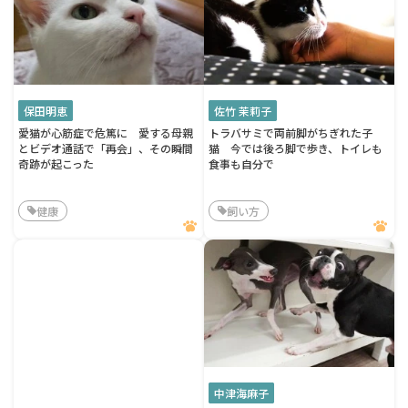
保田明恵
佐竹 茉莉子
愛猫が心筋症で危篤に 愛する母親
トラバサミで両前脚がちぎれた子
とビデオ通話で「再会」、その瞬間
猫 今では後ろ脚で歩き、トイレも
奇跡が起こった
食事も自分で
健康
飼い方
中津海麻子