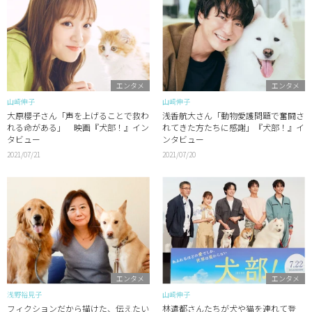
エンタメ
エンタメ
山崎伸子
山崎伸子
大原櫻子さん「声を上げることで救わ
浅香航大さん「動物愛護問題で奮闘さ
れる命がある」 映画『犬部！』イン
れてきた方たちに感謝」『犬部！』イ
タビュー
ンタビュー
2021/07/21
2021/07/20
エンタメ
エンタメ
浅野裕見子
山崎伸子
フィクションだから描けた、伝えたい
林遣都さんたちが犬や猫を連れて登