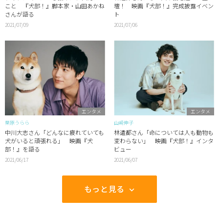
こと 『犬部！』脚本家・山田あかね
壇！ 映画『犬部！』完成披露イベン
さんが語る
ト
2021/07/09
2021/07/06
エンタメ
エンタメ
栗原うらら
山崎伸子
中川大志さん「どんなに疲れていても
林遣都さん「命については人も動物も
犬がいると頑張れる」 映画『犬
変わらない」 映画『犬部！』インタ
部！』を語る
ビュー
2021/06/17
2021/06/07
もっと見る