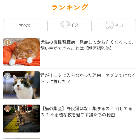
ランキング
イヌ
ネコ
すべて
犬猫の慢性腎臓病 発症してから亡くなるまで、
1
飼い主ができることは【獣医師監修】
猫が十二支に入らなかった理由 ネズミではなく
2
トラに負けた？
【猫の集会】野良猫はなぜ集まるの？ 何してる
3
の？ 不思議な夜を過ごす猫たちの秘密