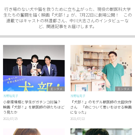
行き場のない犬や猫を救うために立ち上がった、現役の獣医科大学
生たちの奮闘を描く映画『犬部！』が、7月22日に劇場公開！ この
連載ではキャストの林遣都さん、中川大志さんのインタビューな
ど、関連記事をお届けします。
エンタメ
エンタメ
浅野裕見子
浅野裕見子
小泉環境相と学生がガチンコ討論？
『犬部！』のモデル獣医師の太田快作
映画『犬部！』を獣医師の卵たちはど
さん 「命について思いをはせる映画
う見たか
になった」
2021/07/25
2021/07/22