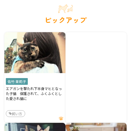
ピックアップ
佐竹 茉莉子
エアガンを撃たれ下半身マヒとなっ
た子猫 保護されて、ふくふくとし
た愛され猫に
飼い方