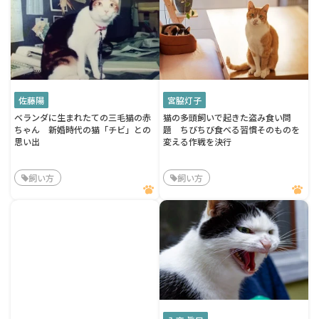
佐藤陽
宮脇灯子
ベランダに生まれたての三毛猫の赤
猫の多頭飼いで起きた盗み食い問
ちゃん 新婚時代の猫「チビ」との
題 ちびちび食べる習慣そのものを
思い出
変える作戦を決行
飼い方
飼い方