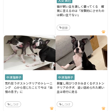
入交 眞巳
猫が飼い主を激しく襲ってくる 確
実に言えるのは「攻撃的にさせたの
は飼い主でない」
健康
中津海麻子
中津海麻子
荒れ狂うボストンテリアのトレーニ
興奮し飛びつきかみまくるボストン
ング 心から信じたことで今は「自
テリアの子犬 追い詰められた飼い
慢の息子」に
主は奇行に走る
しつけ
しつけ