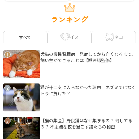
ランキング
イヌ
ネコ
すべて
犬猫の慢性腎臓病 発症してから亡くなるまで、
1
飼い主ができることは【獣医師監修】
猫が十二支に入らなかった理由 ネズミではなく
2
トラに負けた？
【猫の集会】野良猫はなぜ集まるの？ 何してる
3
の？ 不思議な夜を過ごす猫たちの秘密