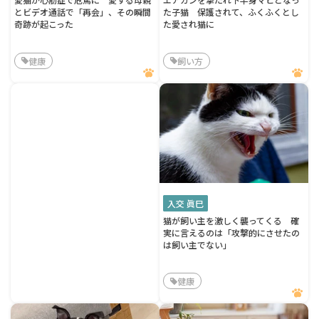
とビデオ通話で「再会」、その瞬間
た子猫 保護されて、ふくふくとし
奇跡が起こった
た愛され猫に
健康
飼い方
入交 眞巳
猫が飼い主を激しく襲ってくる 確
実に言えるのは「攻撃的にさせたの
は飼い主でない」
健康