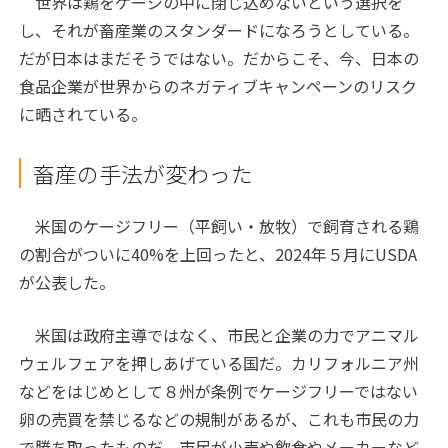
世界は鶏をケージの中に閉じ込めないという選択を
し、それが畜産業のスタンダードになろうとしている。
だが日本はまだそうではない。だからこそ、今、日本の
食品企業が世界からのネガティブキャンペーンのリスク
に晒されている。
畜産の手法が変わった
米国のケージフリー（平飼い・放牧）で飼育される鶏
の割合がついに40%を上回ったと、2024年５月にUSDA
が公表した。
米国は政府主導ではなく、市民と企業の力でアニマル
ウェルフェアを押しあげている国だ。カリフォルニア州
などをはじめとして８州が条例でケージフリーではない
卵の売買を禁じるなどの規制があるが、これも市民の力
で勝ち取ったものだ。市民が小売や飲食やメーカーなど