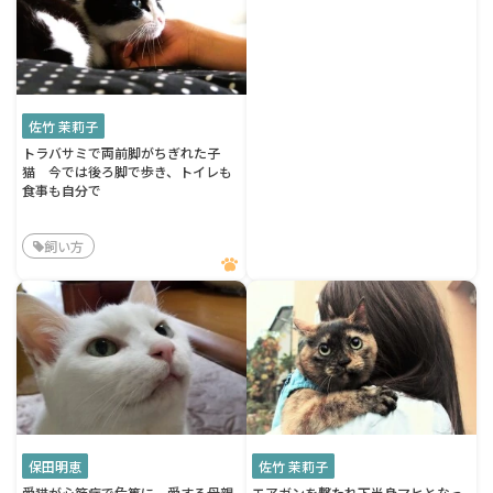
佐竹 茉莉子
トラバサミで両前脚がちぎれた子
猫 今では後ろ脚で歩き、トイレも
食事も自分で
飼い方
保田明恵
佐竹 茉莉子
愛猫が心筋症で危篤に 愛する母親
エアガンを撃たれ下半身マヒとなっ