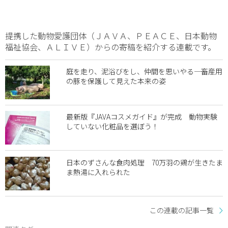
提携した動物愛護団体（ＪＡＶＡ、ＰＥＡＣＥ、日本動物
福祉協会、ＡＬＩＶＥ）からの寄稿を紹介する連載です。
庭を走り、泥浴びをし、仲間を思いやる―― 畜産用
の豚を保護して見えた本来の姿
最新版『JAVAコスメガイド』が完成 動物実験
していない化粧品を選ぼう！
日本のずさんな食肉処理 70万羽の鶏が生きたま
ま熱湯に入れられた
この連載の記事一覧