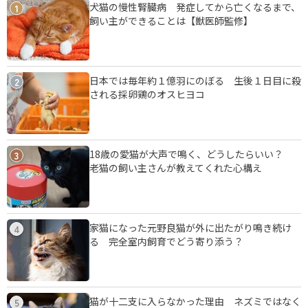
犬猫の慢性腎臓病 発症してから亡くなるまで、
1
飼い主ができることは【獣医師監修】
日本では毎年約１億羽にのぼる 生後１日目に殺
2
される採卵鶏のオスヒヨコ
18歳の愛猫が大声で鳴く、どうしたらいい？
3
老猫の飼い主さんが教えてくれた心構え
家猫になった元野良猫が外に出たがり鳴き続け
4
る 完全室内飼育でどう寄り添う？
猫が十二支に入らなかった理由 ネズミではなく
5