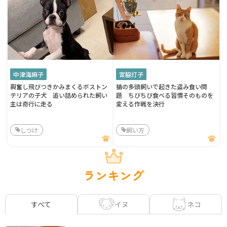
中津海麻子
宮脇灯子
興奮し飛びつきかみまくるボストン
猫の多頭飼いで起きた盗み食い問
テリアの子犬 追い詰められた飼い
題 ちびちび食べる習慣そのものを
主は奇行に走る
変える作戦を決行
しつけ
飼い方
ランキング
イヌ
ネコ
すべて