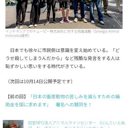
インドネシアでのキューピー株式会社に対する抗議活動（Sinergia Animal
Indonesia提供）
日本でも徐々に市民側は意識を変え始めている。「ど
うせ殺してしまうんだから」など残酷な発言をする人は
恥ずかしい思いをする時代がきている。
（次回は10月14日公開予定です）
【前の回】
「日本の畜産動物の苦しみを減らすための補
助金を国に求めます」 署名への賛同を！
認定NPO法人アニマルライツセンター （にんていえぬ
ぴーおーほうじん・あにまるらいつせんたー）