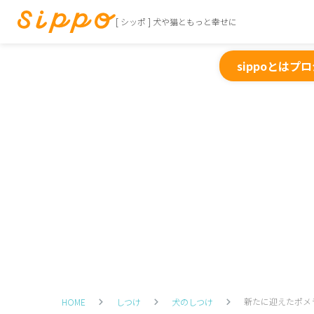
[ シッポ ] 犬や猫ともっと幸せに
sippoとは
プロ
新たに迎えたポメ
HOME
しつけ
犬のしつけ