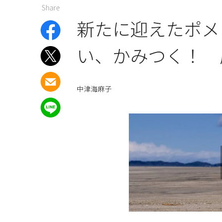
Share
新たに迎えたポメ
い、かみつく！ 
中津海麻子