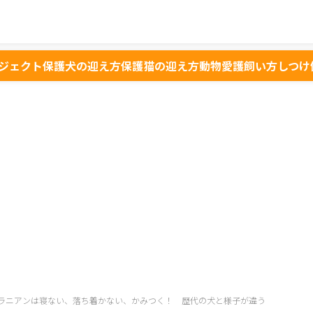
ジェクト
保護犬の迎え方
保護猫の迎え方
動物愛護
飼い方
しつけ
ラニアンは寝ない、落ち着かない、かみつく！ 歴代の犬と様子が違う