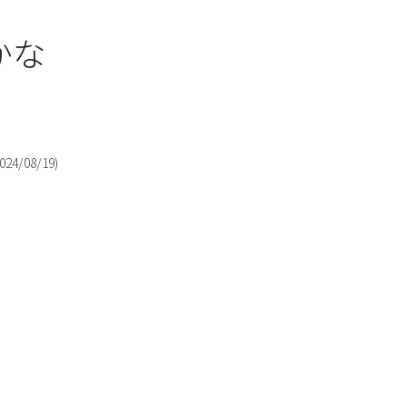
かな
024/08/19
)