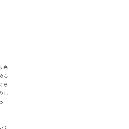
ま高
めち
ぐら
りし
っ
いで