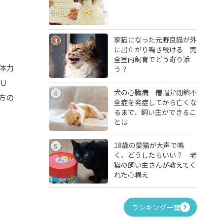
家猫になった元野良猫が外
3
に出たがり鳴き続ける 完
全室内飼育でどう寄り添
体力
う？
Ｕ
犬の心臓病 僧帽弁閉鎖不
4
方の
全症を発症してから亡くな
るまで、飼い主ができるこ
とは
18歳の愛猫が大声で鳴
5
く、どうしたらいい？ 老
猫の飼い主さんが教えてく
れた心構え
ランキング一覧