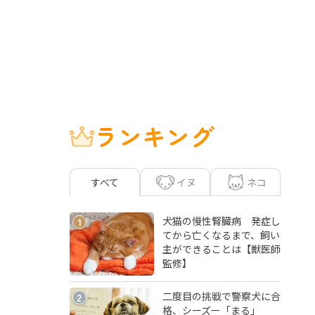
ランキング
イヌ
ネコ
すべて
犬猫の慢性腎臓病 発症し
1
てから亡くなるまで、飼い
主ができることは【獣医師
監修】
二度目の挑戦で警察犬に合
2
格、シーズー「まる」