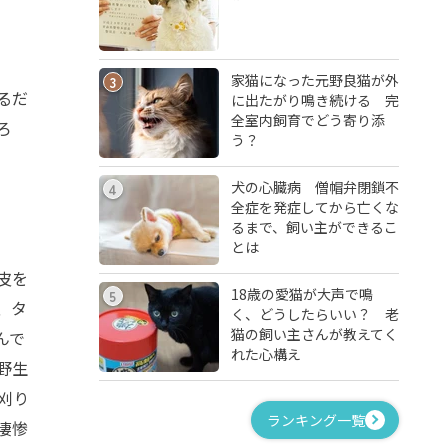
家猫になった元野良猫が外
3
るだ
に出たがり鳴き続ける 完
全室内飼育でどう寄り添
ろ
う？
犬の心臓病 僧帽弁閉鎖不
4
全症を発症してから亡くな
るまで、飼い主ができるこ
とは
皮を
18歳の愛猫が大声で鳴
5
、タ
く、どうしたらいい？ 老
猫の飼い主さんが教えてく
んで
れた心構え
野生
刈り
ランキング一覧
凄惨