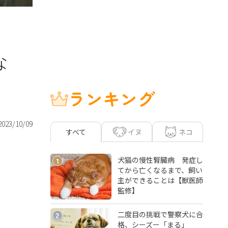
な
ランキング
2023/10/09
イヌ
ネコ
すべて
犬猫の慢性腎臓病 発症し
1
てから亡くなるまで、飼い
主ができることは【獣医師
監修】
二度目の挑戦で警察犬に合
2
格、シーズー「まる」