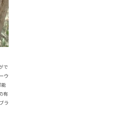
がで
ーウ
可能
の有
ブラ