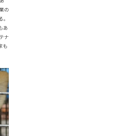
あ
業の
る。
もあ
テナ
家も