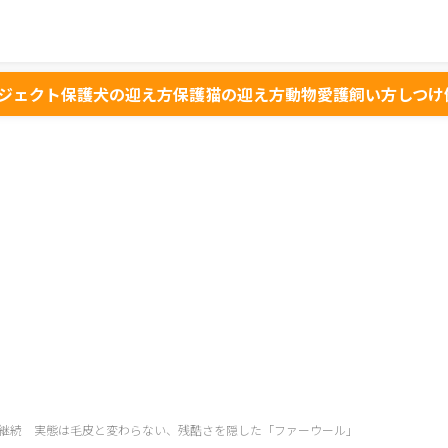
ジェクト
保護犬の迎え方
保護猫の迎え方
動物愛護
飼い方
しつけ
継続 実態は毛皮と変わらない、残酷さを隠した「ファーウール」