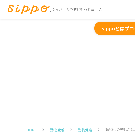
[ シッポ ] 犬や猫ともっと幸せに
sippoとは
プロ
動物への苦しみは
HOME
動物愛護
動物愛護