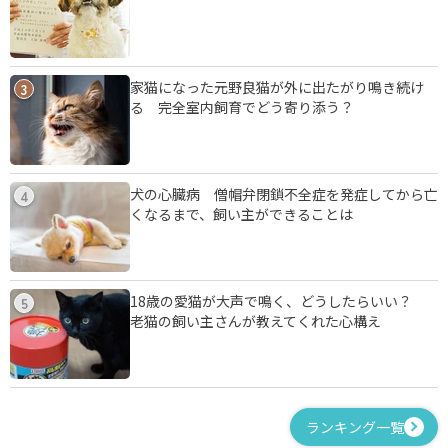
家猫になった元野良猫が外に出たがり鳴き続け
3
る 完全室内飼育でどう寄り添う？
犬の心臓病 僧帽弁閉鎖不全症を発症してから亡
4
くなるまで、飼い主ができることは
18歳の愛猫が大声で鳴く、どうしたらいい？
5
老猫の飼い主さんが教えてくれた心構え
ランキング一覧