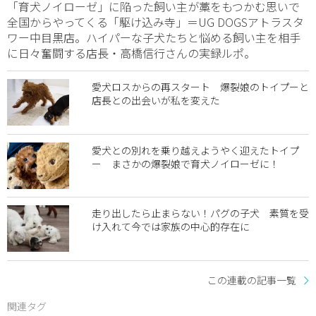
「育犬ノイローゼ」に陥った飼い主が藁をもつかむ思いで
全国からやってくる「駆け込み寺」＝UG DOGSアトラスタ
ワー中目黒店。ハイパーな子犬たちと悩める飼い主を相手
に日々奮闘する店長・高橋信行さんの実録ルポ。
愛犬ロスからの再スタート 爆裂娘のトイプーと
店長との出会いが私を変えた
愛犬との別れを乗り越えようやく迎えたトイプ
ー まさかの爆裂娘で育犬ノイローゼに！
走り出したら止まらない！パグの子犬 素質を受
け入れて今では家族の中心的存在に
この連載の記事一覧
関連タグ