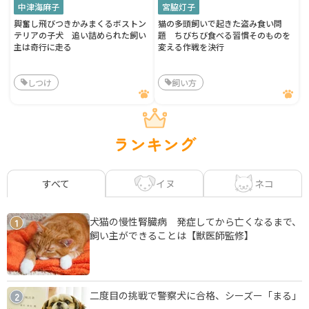
中津海麻子
宮脇灯子
興奮し飛びつきかみまくるボストン
猫の多頭飼いで起きた盗み食い問
テリアの子犬 追い詰められた飼い
題 ちびちび食べる習慣そのものを
主は奇行に走る
変える作戦を決行
しつけ
飼い方
ランキング
イヌ
ネコ
すべて
犬猫の慢性腎臓病 発症してから亡くなるまで、
1
飼い主ができることは【獣医師監修】
二度目の挑戦で警察犬に合格、シーズー「まる」
2