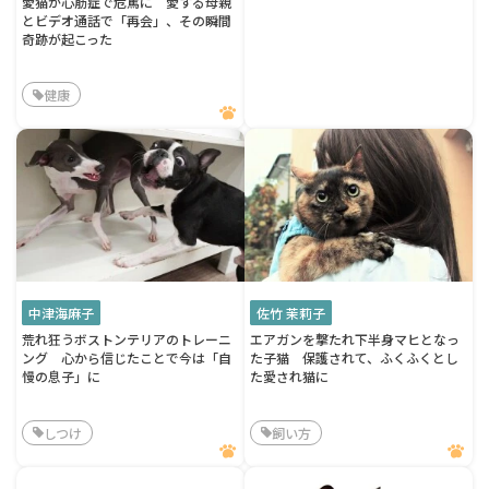
愛猫が心筋症で危篤に 愛する母親
とビデオ通話で「再会」、その瞬間
奇跡が起こった
健康
中津海麻子
佐竹 茉莉子
荒れ狂うボストンテリアのトレーニ
エアガンを撃たれ下半身マヒとなっ
ング 心から信じたことで今は「自
た子猫 保護されて、ふくふくとし
慢の息子」に
た愛され猫に
しつけ
飼い方