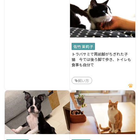
佐竹 茉莉子
トラバサミで両前脚がちぎれた子
猫 今では後ろ脚で歩き、トイレも
食事も自分で
飼い方