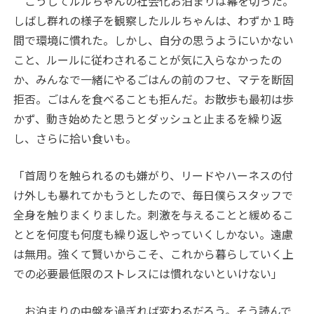
こうしてルルちゃんの社会化お泊まりは幕を切った。
しばし群れの様子を観察したルルちゃんは、わずか１時
間で環境に慣れた。しかし、自分の思うようにいかない
こと、ルールに従わされることが気に入らなかったの
か、みんなで一緒にやるごはんの前のフセ、マテを断固
拒否。ごはんを食べることも拒んだ。お散歩も最初は歩
かず、動き始めたと思うとダッシュと止まるを繰り返
し、さらに拾い食いも。
「首周りを触られるのも嫌がり、リードやハーネスの付
け外しも暴れてかもうとしたので、毎日僕らスタッフで
全身を触りまくりました。刺激を与えることと緩めるこ
ととを何度も何度も繰り返しやっていくしかない。遠慮
は無用。強くて賢いからこそ、これから暮らしていく上
での必要最低限のストレスには慣れないといけない」
お泊まりの中盤を過ぎれば変わるだろう。そう読んで