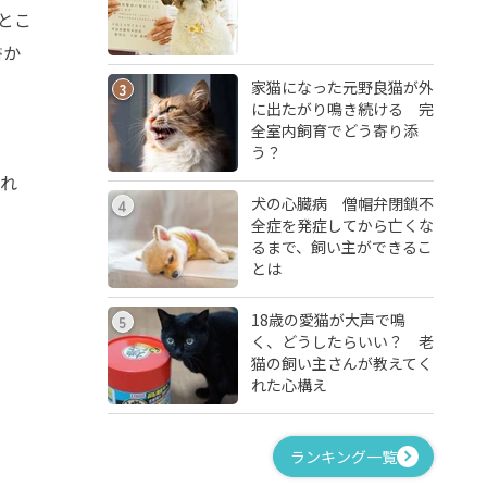
とこ
書か
家猫になった元野良猫が外
3
に出たがり鳴き続ける 完
全室内飼育でどう寄り添
ス
う？
これ
犬の心臓病 僧帽弁閉鎖不
4
全症を発症してから亡くな
るまで、飼い主ができるこ
とは
18歳の愛猫が大声で鳴
5
く、どうしたらいい？ 老
猫の飼い主さんが教えてく
れた心構え
ランキング一覧