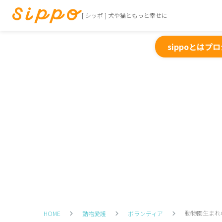
[ シッポ ] 犬や猫ともっと幸せに
sippoとは
プロ
動物園生まれ
HOME
動物愛護
ボランティア