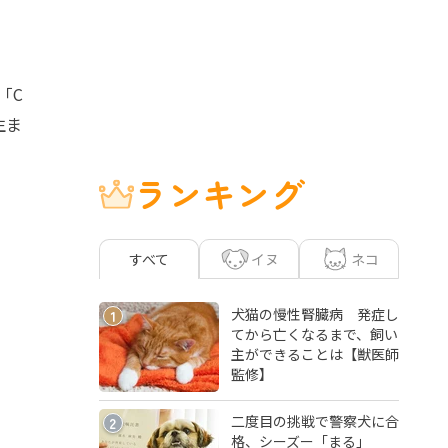
「C
生ま
ランキング
イヌ
ネコ
すべて
犬猫の慢性腎臓病 発症し
1
てから亡くなるまで、飼い
主ができることは【獣医師
監修】
二度目の挑戦で警察犬に合
2
格、シーズー「まる」