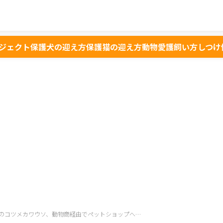
ジェクト
保護犬の迎え方
保護猫の迎え方
動物愛護
飼い方
しつけ
のコツメカワウソ、動物商経由でペットショップへ…