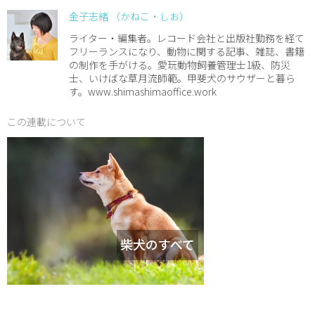
金子志緒 （かねこ・しお）
ライター・編集者。レコード会社と出版社勤務を経て
フリーランスになり、動物に関する記事、雑誌、書籍
の制作を手がける。愛玩動物飼養管理士1級、防災
士、いけばな草月流師範。甲斐犬のサウザーと暮ら
す。www.shimashimaoffice.work
この連載について
柴犬のすべて