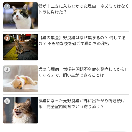
猫が十二支に入らなかった理由 ネズミではなく
2
トラに負けた？
【猫の集会】野良猫はなぜ集まるの？ 何してる
3
の？ 不思議な夜を過ごす猫たちの秘密
犬の心臓病 僧帽弁閉鎖不全症を発症してから亡
4
くなるまで、飼い主ができることは
家猫になった元野良猫が外に出たがり鳴き続け
5
る 完全室内飼育でどう寄り添う？