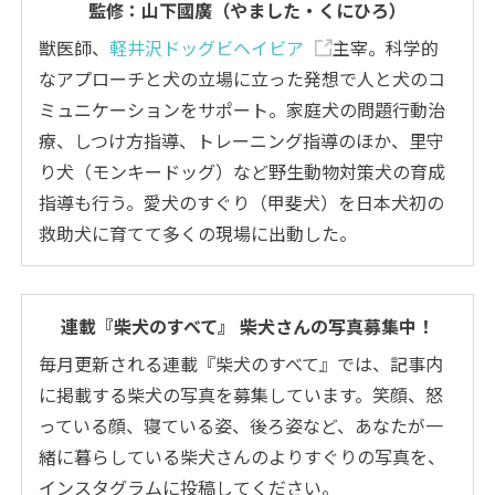
監修：山下國廣（やました・くにひろ）
獣医師、
軽井沢ドッグビヘイビア
主宰。科学的
なアプローチと犬の立場に立った発想で人と犬のコ
ミュニケーションをサポート。家庭犬の問題行動治
療、しつけ方指導、トレーニング指導のほか、里守
り犬（モンキードッグ）など野生動物対策犬の育成
指導も行う。愛犬のすぐり（甲斐犬）を日本犬初の
救助犬に育てて多くの現場に出動した。
連載『柴犬のすべて』 柴犬さんの写真募集中！
毎月更新される連載『柴犬のすべて』では、記事内
に掲載する柴犬の写真を募集しています。笑顔、怒
っている顔、寝ている姿、後ろ姿など、あなたが一
緒に暮らしている柴犬さんのよりすぐりの写真を、
インスタグラムに投稿してください。