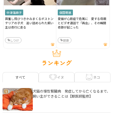
中津海麻子
保田明恵
興奮し飛びつきかみまくるボストン
愛猫が心筋症で危篤に 愛する母親
テリアの子犬 追い詰められた飼い
とビデオ通話で「再会」、その瞬間
主は奇行に走る
奇跡が起こった
しつけ
健康
ランキング
イヌ
ネコ
すべて
犬猫の慢性腎臓病 発症してから亡くなるまで、
1
飼い主ができることは【獣医師監修】