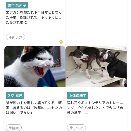
佐竹 茉莉子
エアガンを撃たれ下半身マヒとなっ
た子猫 保護されて、ふくふくとし
た愛され猫に
飼い方
入交 眞巳
中津海麻子
猫が飼い主を激しく襲ってくる 確
荒れ狂うボストンテリアのトレーニ
実に言えるのは「攻撃的にさせたの
ング 心から信じたことで今は「自
は飼い主でない」
慢の息子」に
健康
しつけ