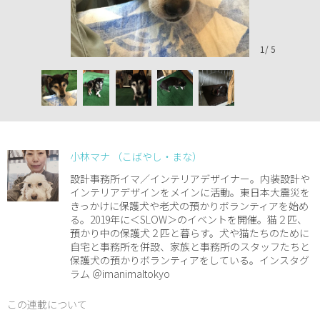
1
/
5
小林マナ （こばやし・まな）
設計事務所イマ／インテリアデザイナー。内装設計や
インテリアデザインをメインに活動。東日本大震災を
きっかけに保護犬や老犬の預かりボランティアを始め
る。2019年に＜SLOW＞のイベントを開催。猫２匹、
預かり中の保護犬２匹と暮らす。犬や猫たちのために
自宅と事務所を併設、家族と事務所のスタッフたちと
保護犬の預かりボランティアをしている。インスタグ
ラム ＠imanimaltokyo
この連載について