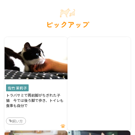
ピックアップ
佐竹 茉莉子
トラバサミで両前脚がちぎれた子
猫 今では後ろ脚で歩き、トイレも
食事も自分で
飼い方