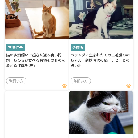
宮脇灯子
佐藤陽
猫の多頭飼いで起きた盗み食い問
ベランダに生まれたての三毛猫の赤
題 ちびちび食べる習慣そのものを
ちゃん 新婚時代の猫「チビ」との
変える作戦を決行
思い出
飼い方
飼い方