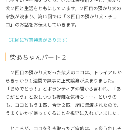
しやすい住空間をつくり、いまは保護猫２匹と、預かり
犬２匹と生活をともにしています。２匹目の預かり犬の
家族が決まり、第12回では「３匹目の預かり犬・チョ
コ」のお話をお伝えしていきます。
（末尾に写真特集があります）
柴あちゃんパート２
２匹目の預かり犬だった柴犬のココは、トライアルか
らきっかり１週間で無事に正式譲渡が決まりました。
「おめでとう！」とボランティア仲間から言われ、「あ
りがとう」と返しつつも複雑な気持ち……。というの
も、ココともう１匹、合計２匹一緒に譲渡されたので、
うまくいかず帰ってくることを視野に入れていました。
ところが、ココを引き取ったご家族は、大変うれしそ