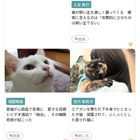
入交 眞巳
猫が飼い主を激しく襲ってくる 確
実に言えるのは「攻撃的にさせたの
は飼い主でない」
健康
保田明恵
佐竹 茉莉子
愛猫が心筋症で危篤に 愛する母親
エアガンを撃たれ下半身マヒとなっ
とビデオ通話で「再会」、その瞬間
た子猫 保護されて、ふくふくとし
奇跡が起こった
た愛され猫に
健康
飼い方