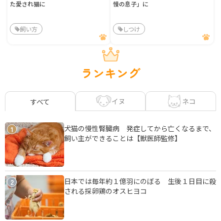
た愛され猫に
慢の息子」に
飼い方
しつけ
ランキング
イヌ
ネコ
すべて
犬猫の慢性腎臓病 発症してから亡くなるまで、
1
飼い主ができることは【獣医師監修】
日本では毎年約１億羽にのぼる 生後１日目に殺
2
される採卵鶏のオスヒヨコ