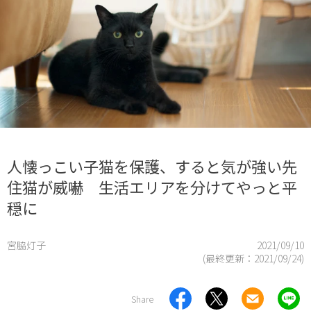
人懐っこい子猫を保護、すると気が強い先
住猫が威嚇 生活エリアを分けてやっと平
穏に
宮脇灯子
2021/09/10
(最終更新：
2021/09/24
)
Share