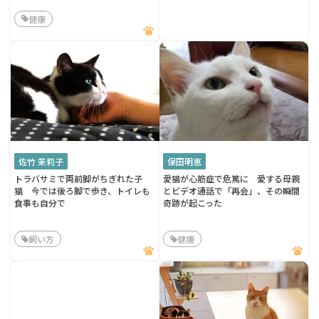
健康
佐竹 茉莉子
保田明恵
トラバサミで両前脚がちぎれた子
愛猫が心筋症で危篤に 愛する母親
猫 今では後ろ脚で歩き、トイレも
とビデオ通話で「再会」、その瞬間
食事も自分で
奇跡が起こった
飼い方
健康