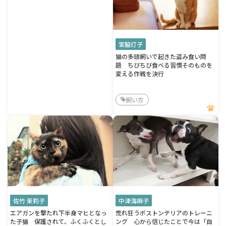
宮脇灯子
猫の多頭飼いで起きた盗み食い問
題 ちびちび食べる習慣そのものを
変える作戦を決行
飼い方
佐竹 茉莉子
中津海麻子
エアガンを撃たれ下半身マヒとなっ
荒れ狂うボストンテリアのトレーニ
た子猫 保護されて、ふくふくとし
ング 心から信じたことで今は「自