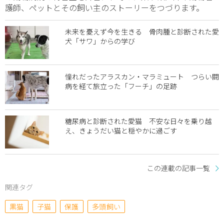
護師、ペットとその飼い主のストーリーをつづります。
未来を憂えず今を生きる 骨肉腫と診断された愛
犬「サワ」からの学び
憧れだったアラスカン・マラミュート つらい闘
病を経て旅立った「フーチ」の足跡
糖尿病と診断された愛猫 不安な日々を乗り越
え、きょうだい猫と穏やかに過ごす
この連載の記事一覧
関連タグ
黒猫
子猫
保護
多頭飼い