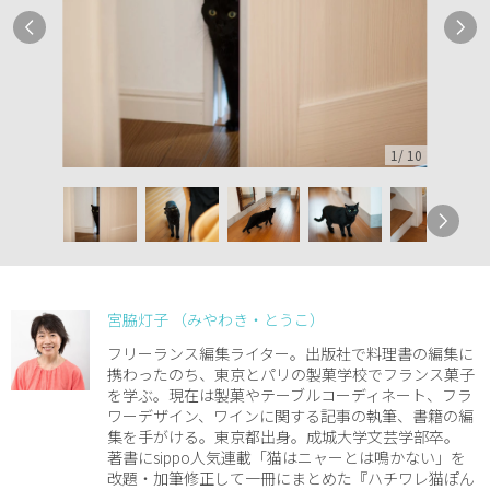
1
/
10
宮脇灯子 （みやわき・とうこ）
フリーランス編集ライター。出版社で料理書の編集に
携わったのち、東京とパリの製菓学校でフランス菓子
を学ぶ。現在は製菓やテーブルコーディネート、フラ
ワーデザイン、ワインに関する記事の執筆、書籍の編
集を手がける。東京都出身。成城大学文芸学部卒。
著書にsippo人気連載「猫はニャーとは鳴かない」を
改題・加筆修正して一冊にまとめた『ハチワレ猫ぽん