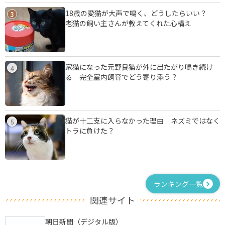
18歳の愛猫が大声で鳴く、どうしたらいい？
3
老猫の飼い主さんが教えてくれた心構え
家猫になった元野良猫が外に出たがり鳴き続け
4
る 完全室内飼育でどう寄り添う？
猫が十二支に入らなかった理由 ネズミではなく
5
トラに負けた？
ランキング一覧
関連サイト
朝日新聞（デジタル版）