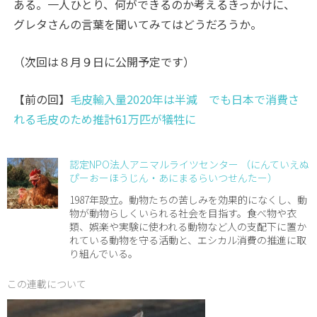
ある。一人ひとり、何ができるのか考えるきっかけに、
グレタさんの言葉を聞いてみてはどうだろうか。
（次回は８月９日に公開予定です）
【前の回】
毛皮輸入量2020年は半減 でも日本で消費さ
れる毛皮のため推計61万匹が犠牲に
認定NPO法人アニマルライツセンター （にんていえぬ
ぴーおーほうじん・あにまるらいつせんたー）
1987年設立。動物たちの苦しみを効果的になくし、動
物が動物らしくいられる社会を目指す。食べ物や衣
類、娯楽や実験に使われる動物など人の支配下に置か
れている動物を守る活動と、エシカル消費の推進に取
り組んでいる。
この連載について