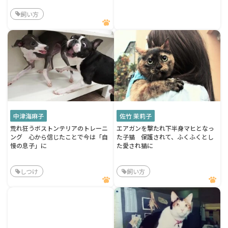
飼い方
中津海麻子
佐竹 茉莉子
荒れ狂うボストンテリアのトレーニ
エアガンを撃たれ下半身マヒとなっ
ング 心から信じたことで今は「自
た子猫 保護されて、ふくふくとし
慢の息子」に
た愛され猫に
しつけ
飼い方