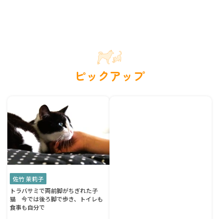
ピックアップ
佐竹 茉莉子
トラバサミで両前脚がちぎれた子
猫 今では後ろ脚で歩き、トイレも
食事も自分で