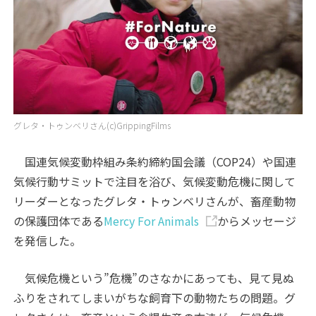
グレタ・トゥンベリさん(c)GrippingFilms
国連気候変動枠組み条約締約国会議（COP24）や国連
気候行動サミットで注目を浴び、気候変動危機に関して
リーダーとなったグレタ・トゥンベリさんが、畜産動物
の保護団体である
Mercy For Animals
からメッセージ
を発信した。
気候危機という”危機”のさなかにあっても、見て見ぬ
ふりをされてしまいがちな飼育下の動物たちの問題。グ