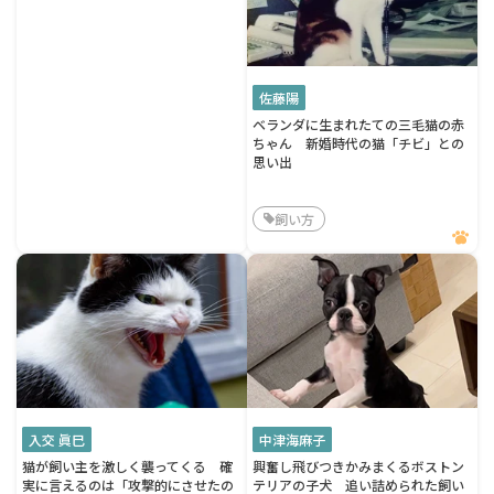
佐藤陽
ベランダに生まれたての三毛猫の赤
ちゃん 新婚時代の猫「チビ」との
思い出
飼い方
入交 眞巳
中津海麻子
猫が飼い主を激しく襲ってくる 確
興奮し飛びつきかみまくるボストン
実に言えるのは「攻撃的にさせたの
テリアの子犬 追い詰められた飼い