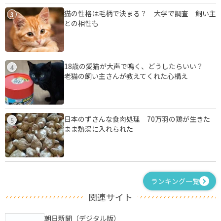
猫の性格は毛柄で決まる？ 大学で調査 飼い主
3
との相性も
18歳の愛猫が大声で鳴く、どうしたらいい？
4
老猫の飼い主さんが教えてくれた心構え
日本のずさんな食肉処理 70万羽の鶏が生きた
5
まま熱湯に入れられた
ランキング一覧
関連サイト
朝日新聞（デジタル版）