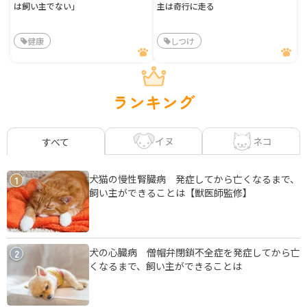
は飼い主でない」
主は奇行に走る
健康
しつけ
ランキング
イヌ
ネコ
すべて
犬猫の慢性腎臓病 発症してから亡くなるまで、
1
飼い主ができることは【獣医師監修】
犬の心臓病 僧帽弁閉鎖不全症を発症してから亡
2
くなるまで、飼い主ができることは