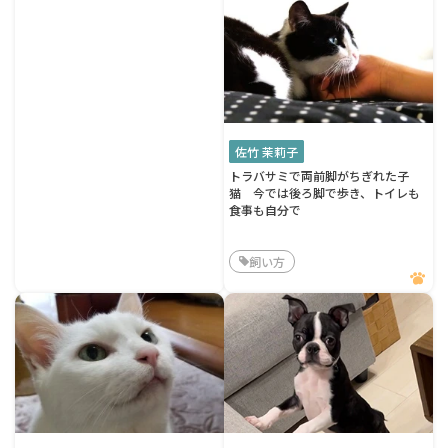
佐竹 茉莉子
トラバサミで両前脚がちぎれた子
猫 今では後ろ脚で歩き、トイレも
食事も自分で
飼い方