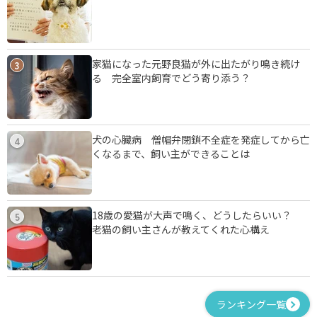
家猫になった元野良猫が外に出たがり鳴き続け
3
る 完全室内飼育でどう寄り添う？
犬の心臓病 僧帽弁閉鎖不全症を発症してから亡
4
くなるまで、飼い主ができることは
18歳の愛猫が大声で鳴く、どうしたらいい？
5
老猫の飼い主さんが教えてくれた心構え
ランキング一覧