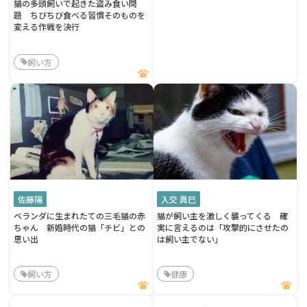
猫の多頭飼いで起きた盗み食い問
題 ちびちび食べる習慣そのものを
変える作戦を決行
飼い方
佐藤陽
入交 眞巳
ベランダに生まれたての三毛猫の赤
猫が飼い主を激しく襲ってくる 確
ちゃん 新婚時代の猫「チビ」との
実に言えるのは「攻撃的にさせたの
思い出
は飼い主でない」
飼い方
健康