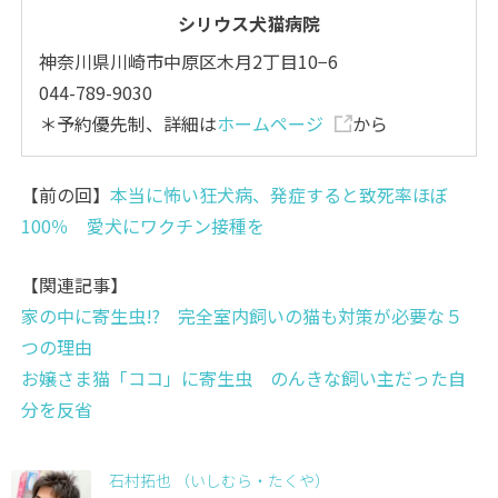
シリウス犬猫病院
神奈川県川崎市中原区木月2丁目10−6
044-789-9030
＊予約優先制、詳細は
ホームページ
から
【前の回】
本当に怖い狂犬病、発症すると致死率ほぼ
100％ 愛犬にワクチン接種を
【関連記事】
家の中に寄生虫!? 完全室内飼いの猫も対策が必要な５
つの理由
お嬢さま猫「ココ」に寄生虫 のんきな飼い主だった自
分を反省
石村拓也 （いしむら・たくや）