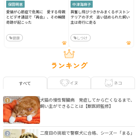
保田明恵
中津海麻子
愛猫が心筋症で危篤に 愛する母親
興奮し飛びつきかみまくるボストン
とビデオ通話で「再会」、その瞬間
テリアの子犬 追い詰められた飼い
奇跡が起こった
主は奇行に走る
健康
しつけ
ランキング
イヌ
ネコ
すべて
犬猫の慢性腎臓病 発症してから亡くなるまで、
1
飼い主ができることは【獣医師監修】
二度目の挑戦で警察犬に合格、シーズー「まる」
2