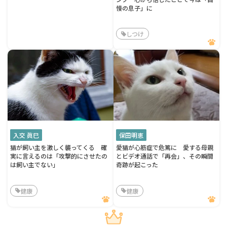
慢の息子」に
しつけ
入交 眞巳
保田明恵
猫が飼い主を激しく襲ってくる 確
愛猫が心筋症で危篤に 愛する母親
実に言えるのは「攻撃的にさせたの
とビデオ通話で「再会」、その瞬間
は飼い主でない」
奇跡が起こった
健康
健康