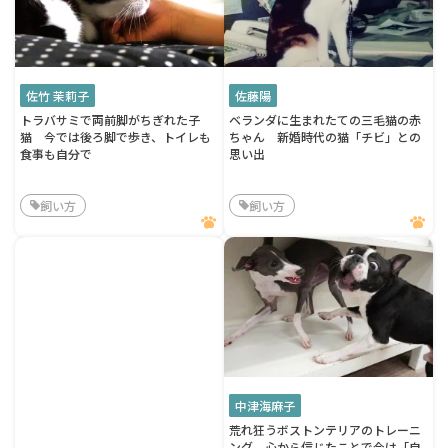
佐竹 茉莉子
佐藤陽
トラバサミで両前脚がちぎれた子
ベランダに生まれたての三毛猫の赤
猫 今では後ろ脚で歩き、トイレも
ちゃん 新婚時代の猫「チビ」との
食事も自分で
思い出
飼い方
飼い方
中津海麻子
荒れ狂うボストンテリアのトレーニ
ング 心から信じたことで今は「自