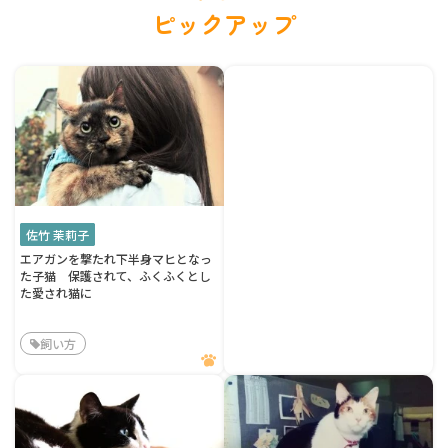
ピックアップ
佐竹 茉莉子
エアガンを撃たれ下半身マヒとなっ
た子猫 保護されて、ふくふくとし
た愛され猫に
飼い方