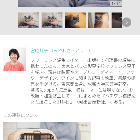
1
/
10
宮脇灯子 （みやわき・とうこ）
フリーランス編集ライター。出版社で料理書の編集に
携わったのち、東京とパリの製菓学校でフランス菓子
を学ぶ。現在は製菓やテーブルコーディネート、フラ
ワーデザイン、ワインに関する記事の執筆、書籍の編
集を手がける。東京都出身。成城大学文芸学部卒。
著書にsippo人気連載「猫はニャーとは鳴かない」を
改題・加筆修正して一冊にまとめた『ハチワレ猫ぽん
たと過ごした1114日』（河出書房新社）がある。
この連載について