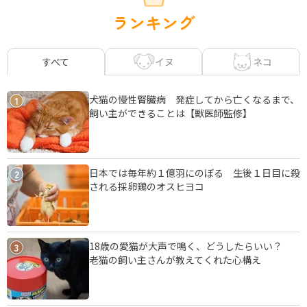
ランキング
イヌ
ネコ
すべて
犬猫の慢性腎臓病 発症してから亡くなるまで、
1
飼い主ができることは【獣医師監修】
日本では毎年約１億羽にのぼる 生後１日目に殺
2
される採卵鶏のオスヒヨコ
18歳の愛猫が大声で鳴く、どうしたらいい？
3
老猫の飼い主さんが教えてくれた心構え