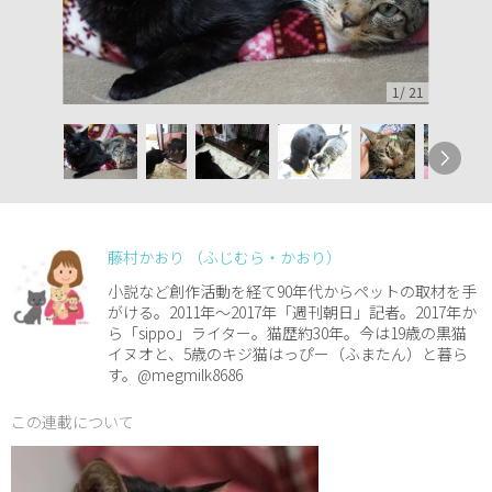
1
/
21
藤村かおり （ふじむら・かおり）
小説など創作活動を経て90年代からペットの取材を手
がける。2011年～2017年「週刊朝日」記者。2017年か
ら「sippo」ライター。猫歴約30年。今は19歳の黒猫
イヌオと、5歳のキジ猫はっぴー（ふまたん）と暮ら
す。@megmilk8686
この連載について