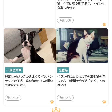
猫 今では後ろ脚で歩き、トイレも
食事も自分で
飼い方
中津海麻子
佐藤陽
興奮し飛びつきかみまくるボストン
ベランダに生まれたての三毛猫の赤
テリアの子犬 追い詰められた飼い
ちゃん 新婚時代の猫「チビ」との
主は奇行に走る
思い出
しつけ
飼い方