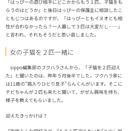
「はっぴーの遊び相手にどこかからもう１匹、子猫をも
らうのはどうか」と後日はっぴーの保護主に相談したこ
ともじつはあるのですが、「はっぴーともイヌオとも相
性が合わなかったら？一人暮しで３匹は大変だし……」
と言われ、それもそうだと思い直しました。
女の子猫を２匹一緒に
sippo編集部のフクハラさんから、「子猫を２匹迎え
た」と聞いたのは、昨年５月後半でした。フクハラ家に
は11歳の“箱入りひとり息子”らんくんがいます。そこに
チビちゃんが２匹も来たと聞いて、がぜん興味を持ち、
様子を教えてもらいました。
迎えたきっかけは？
「家族みんな猫好きで、“もう１匹迎えたいね”と少し前