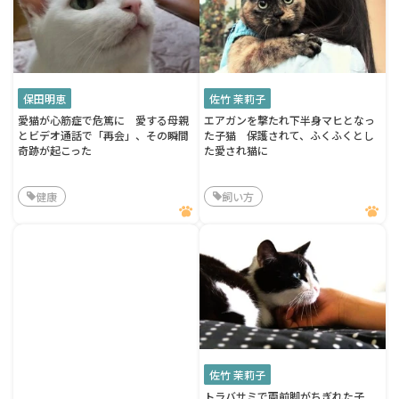
保田明恵
佐竹 茉莉子
愛猫が心筋症で危篤に 愛する母親
エアガンを撃たれ下半身マヒとなっ
とビデオ通話で「再会」、その瞬間
た子猫 保護されて、ふくふくとし
奇跡が起こった
た愛され猫に
健康
飼い方
佐竹 茉莉子
トラバサミで両前脚がちぎれた子