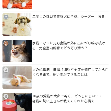
二度目の挑戦で警察犬に合格、シーズー「まる」
2
家猫になった元野良猫が外に出たがり鳴き続け
3
る 完全室内飼育でどう寄り添う？
犬の心臓病 僧帽弁閉鎖不全症を発症してから亡
4
くなるまで、飼い主ができることは
18歳の愛猫が大声で鳴く、どうしたらいい？
5
老猫の飼い主さんが教えてくれた心構え