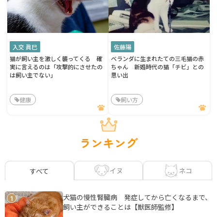
入交 眞巳
佐藤陽
猫が飼い主を激しく襲ってくる 確
ベランダに生まれたての三毛猫の赤
実に言えるのは「攻撃的にさせたの
ちゃん 新婚時代の猫「チビ」との
は飼い主でない」
思い出
健康
飼い方
ランキング
イヌ
ネコ
すべて
犬猫の慢性腎臓病 発症してから亡くなるまで、
1
飼い主ができることは【獣医師監修】