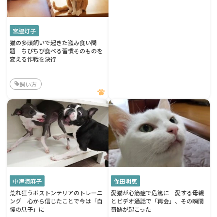
宮脇灯子
猫の多頭飼いで起きた盗み食い問
題 ちびちび食べる習慣そのものを
変える作戦を決行
飼い方
中津海麻子
保田明恵
荒れ狂うボストンテリアのトレーニ
愛猫が心筋症で危篤に 愛する母親
ング 心から信じたことで今は「自
とビデオ通話で「再会」、その瞬間
慢の息子」に
奇跡が起こった