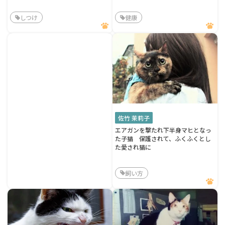
しつけ
健康
佐竹 茉莉子
エアガンを撃たれ下半身マヒとなっ
た子猫 保護されて、ふくふくとし
た愛され猫に
飼い方