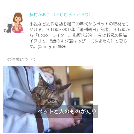
藤村かおり （ふじむら・かおり）
小説など創作活動を経て90年代からペットの取材を手
がける。2011年～2017年「週刊朝日」記者。2017年か
ら「sippo」ライター。猫歴約30年。今は19歳の黒猫
イヌオと、5歳のキジ猫はっぴー（ふまたん）と暮ら
す。@megmilk8686
この連載について
ペットと人のものがたり