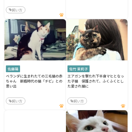
飼い方
佐藤陽
佐竹 茉莉子
ベランダに生まれたての三毛猫の赤
エアガンを撃たれ下半身マヒとなっ
ちゃん 新婚時代の猫「チビ」との
た子猫 保護されて、ふくふくとし
思い出
た愛され猫に
飼い方
飼い方