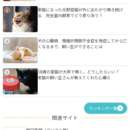
家猫になった元野良猫が外に出たがり鳴き続け
3
る 完全室内飼育でどう寄り添う？
犬の心臓病 僧帽弁閉鎖不全症を発症してから亡
4
くなるまで、飼い主ができることは
18歳の愛猫が大声で鳴く、どうしたらいい？
5
老猫の飼い主さんが教えてくれた心構え
ランキング一覧
関連サイト