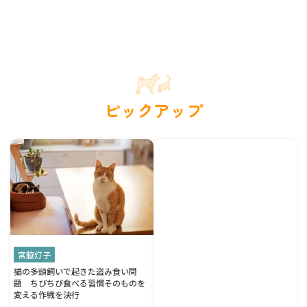
ピックアップ
宮脇灯子
猫の多頭飼いで起きた盗み食い問
題 ちびちび食べる習慣そのものを
変える作戦を決行