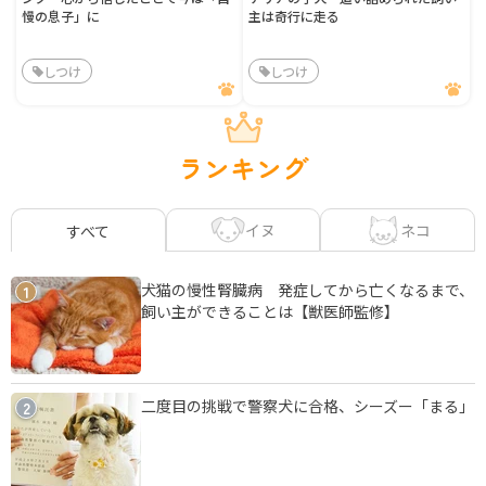
慢の息子」に
主は奇行に走る
しつけ
しつけ
ランキング
イヌ
ネコ
すべて
犬猫の慢性腎臓病 発症してから亡くなるまで、
1
飼い主ができることは【獣医師監修】
二度目の挑戦で警察犬に合格、シーズー「まる」
2