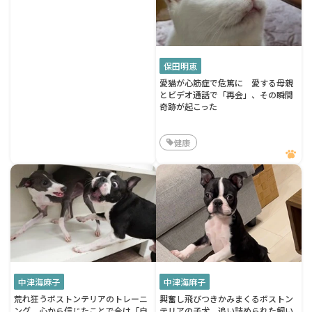
保田明恵
愛猫が心筋症で危篤に 愛する母親
とビデオ通話で「再会」、その瞬間
奇跡が起こった
健康
中津海麻子
中津海麻子
荒れ狂うボストンテリアのトレーニ
興奮し飛びつきかみまくるボストン
ング 心から信じたことで今は「自
テリアの子犬 追い詰められた飼い