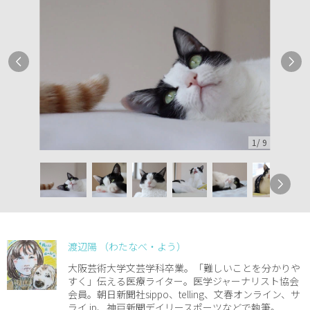
1
/
9
渡辺陽 （わたなべ・よう）
大阪芸術大学文芸学科卒業。「難しいことを分かりや
すく」伝える医療ライター。医学ジャーナリスト協会
会員。朝日新聞社sippo、telling、文春オンライン、サ
ライ.jp、神戸新聞デイリースポーツなどで執筆。