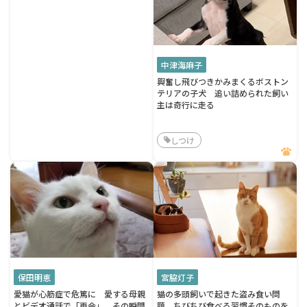
中津海麻子
興奮し飛びつきかみまくるボストン
テリアの子犬 追い詰められた飼い
主は奇行に走る
しつけ
保田明恵
宮脇灯子
愛猫が心筋症で危篤に 愛する母親
猫の多頭飼いで起きた盗み食い問
とビデオ通話で「再会」、その瞬間
題 ちびちび食べる習慣そのものを