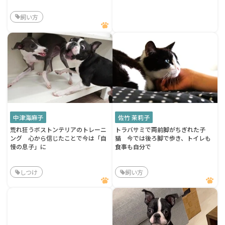
飼い方
中津海麻子
佐竹 茉莉子
荒れ狂うボストンテリアのトレーニ
トラバサミで両前脚がちぎれた子
ング 心から信じたことで今は「自
猫 今では後ろ脚で歩き、トイレも
慢の息子」に
食事も自分で
しつけ
飼い方