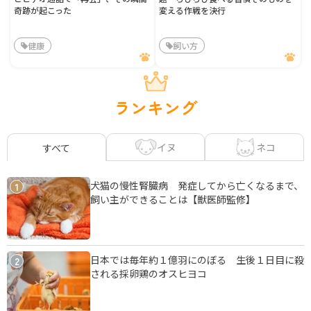
奇跡が起こった
変える作戦を決行
健康
飼い方
ランキング
イヌ
ネコ
すべて
犬猫の慢性腎臓病 発症してから亡くなるまで、
1
飼い主ができることは【獣医師監修】
日本では毎年約１億羽にのぼる 生後１日目に殺
2
される採卵鶏のオスヒヨコ