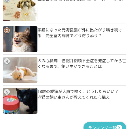
家猫になった元野良猫が外に出たがり鳴き続け
3
る 完全室内飼育でどう寄り添う？
犬の心臓病 僧帽弁閉鎖不全症を発症してから亡
4
くなるまで、飼い主ができることは
18歳の愛猫が大声で鳴く、どうしたらいい？
5
老猫の飼い主さんが教えてくれた心構え
ランキング一覧