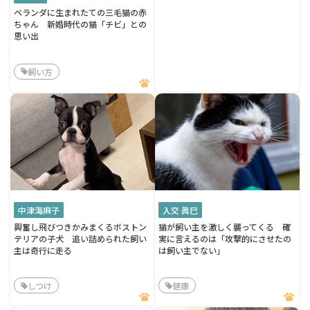
ベランダに生まれたての三毛猫の赤
ちゃん 新婚時代の猫「チビ」との
思い出
飼い方
中津海麻子
入交 眞巳
興奮し飛びつきかみまくるボストン
猫が飼い主を激しく襲ってくる 確
テリアの子犬 追い詰められた飼い
実に言えるのは「攻撃的にさせたの
主は奇行に走る
は飼い主でない」
しつけ
健康