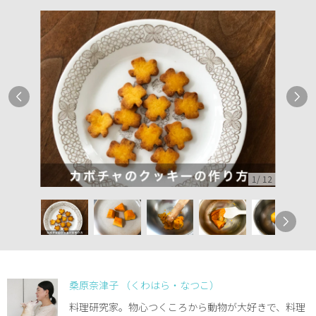
1
/
12
桑原奈津子 （くわはら・なつこ）
料理研究家。物心つくころから動物が大好きで、料理