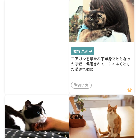
佐竹 茉莉子
エアガンを撃たれ下半身マヒとなっ
た子猫 保護されて、ふくふくとし
た愛され猫に
飼い方