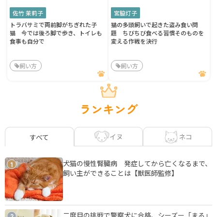
佐竹 茉莉子
宮脇灯子
トラバサミで両前脚がちぎれた子
猫の多頭飼いで起きた盗み食い問
猫 今では後ろ脚で歩き、トイレも
題 ちびちび食べる習慣そのものを
食事も自分で
変える作戦を決行
飼い方
飼い方
ランキング
イヌ
ネコ
すべて
犬猫の慢性腎臓病 発症してから亡くなるまで、
1
飼い主ができることは【獣医師監修】
二度目の挑戦で警察犬に合格、シーズー「まる」
2