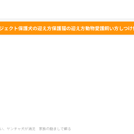
ジェクト
保護犬の迎え方
保護猫の迎え方
動物愛護
飼い方
しつけ
い、ヤンチャ犬が消沈 家族の励ましで蘇る