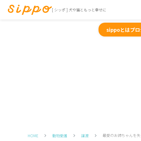
[ シッポ ] 犬や猫ともっと幸せに
sippoとは
プロ
最愛のお姉ちゃんを失
HOME
動物愛護
譲渡