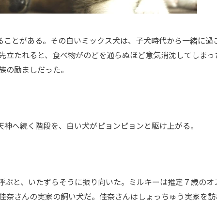
ることがある。その白いミックス犬は、子犬時代から一緒に過
に先立たれると、食べ物がのどを通らぬほど意気消沈してしまっ
族の励ましだった。
天神へ続く階段を、白い犬がピョンピョンと駆け上がる。
呼ぶと、いたずらそうに振り向いた。ミルキーは推定７歳のオ
佳奈さんの実家の飼い犬だ。佳奈さんはしょっちゅう実家を訪