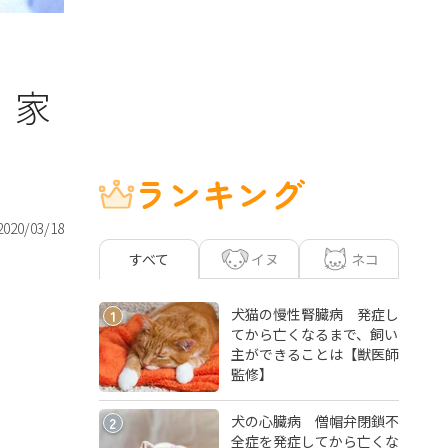
 家
ランキング
2020/03/18
イヌ
ネコ
すべて
犬猫の慢性腎臓病 発症し
1
てから亡くなるまで、飼い
主ができることは【獣医師
監修】
犬の心臓病 僧帽弁閉鎖不
2
全症を発症してから亡くな