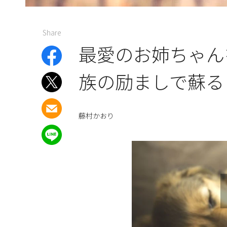
Share
最愛のお姉ちゃん
族の励ましで蘇る
藤村かおり