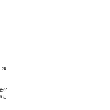
、知
会が
見に