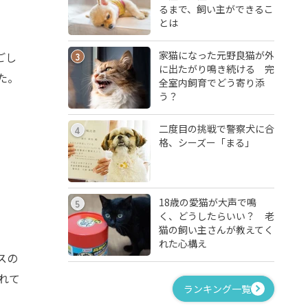
るまで、飼い主ができるこ
とは
家猫になった元野良猫が外
ごし
3
に出たがり鳴き続ける 完
た。
全室内飼育でどう寄り添
う？
二度目の挑戦で警察犬に合
4
格、シーズー「まる」
18歳の愛猫が大声で鳴
5
く、どうしたらいい？ 老
猫の飼い主さんが教えてく
れた心構え
スの
れて
ランキング一覧