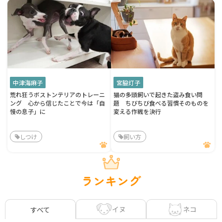
中津海麻子
宮脇灯子
荒れ狂うボストンテリアのトレーニ
猫の多頭飼いで起きた盗み食い問
ング 心から信じたことで今は「自
題 ちびちび食べる習慣そのものを
慢の息子」に
変える作戦を決行
しつけ
飼い方
ランキング
イヌ
ネコ
すべて