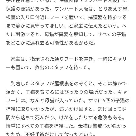
子が住み着いていると、保護団体「ワンハート大阪」に
保護の要請があった。ワンハート大阪は、とりあえず屋
根裏の入り口付近にフードを置いて、捕獲器を持参する
まで静かに見守ってほしい、と家主に伝えたという。へ
たに刺激すると、母猫が異変を察知して、すべての子猫
をどこかに連れ去る可能性があるからだ。
家主は、指示された通りフードを置き、一緒にキャリ
ーも置いて、救出のスタッフを待った。
到着したスタッフが屋根裏をのぞくと、そこは静かで
温かく、子猫を育てるにはぴったりの場所だった。キャ
リーには、なんと母猫が入っていた。すぐに5匹の子猫の
捕獲に取りかかったが、追いかけ回すと、逃げ回って隙
間から落ちて死んだり、けがをしたりする危険もある。
慎重にすべての子猫を捕獲した。母猫は警戒心が強かっ
たため、不妊手術だけして放ったという。