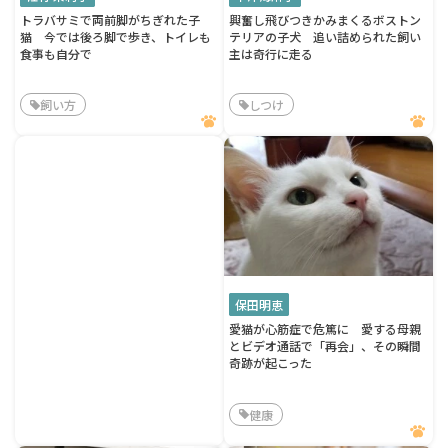
トラバサミで両前脚がちぎれた子
興奮し飛びつきかみまくるボストン
猫 今では後ろ脚で歩き、トイレも
テリアの子犬 追い詰められた飼い
食事も自分で
主は奇行に走る
飼い方
しつけ
保田明恵
愛猫が心筋症で危篤に 愛する母親
とビデオ通話で「再会」、その瞬間
奇跡が起こった
健康