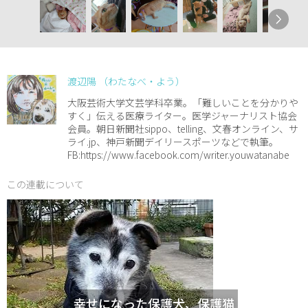
渡辺陽 （わたなべ・よう）
大阪芸術大学文芸学科卒業。「難しいことを分かりや
すく」伝える医療ライター。医学ジャーナリスト協会
会員。朝日新聞社sippo、telling、文春オンライン、サ
ライ.jp、神戸新聞デイリースポーツなどで執筆。
FB:https://www.facebook.com/writer.youwatanabe
この連載について
幸せになった保護犬、保護猫