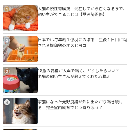
犬猫の慢性腎臓病 発症してから亡くなるまで、
1
飼い主ができることは【獣医師監修】
日本では毎年約１億羽にのぼる 生後１日目に殺
2
される採卵鶏のオスヒヨコ
18歳の愛猫が大声で鳴く、どうしたらいい？
3
老猫の飼い主さんが教えてくれた心構え
家猫になった元野良猫が外に出たがり鳴き続け
4
る 完全室内飼育でどう寄り添う？