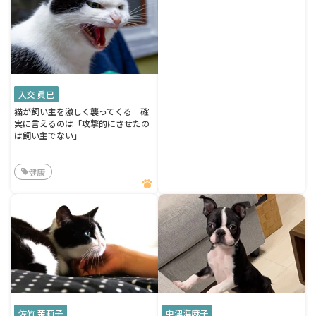
入交 眞巳
猫が飼い主を激しく襲ってくる 確
実に言えるのは「攻撃的にさせたの
は飼い主でない」
健康
佐竹 茉莉子
中津海麻子