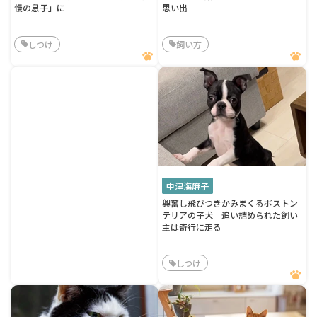
慢の息子」に
思い出
しつけ
飼い方
中津海麻子
興奮し飛びつきかみまくるボストン
テリアの子犬 追い詰められた飼い
主は奇行に走る
しつけ