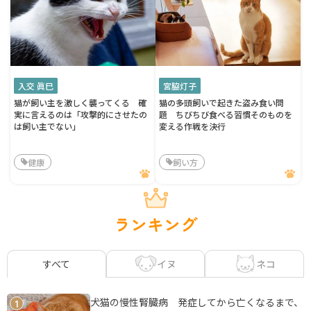
入交 眞巳
宮脇灯子
猫が飼い主を激しく襲ってくる 確
猫の多頭飼いで起きた盗み食い問
実に言えるのは「攻撃的にさせたの
題 ちびちび食べる習慣そのものを
は飼い主でない」
変える作戦を決行
健康
飼い方
ランキング
イヌ
ネコ
すべて
犬猫の慢性腎臓病 発症してから亡くなるまで、
1