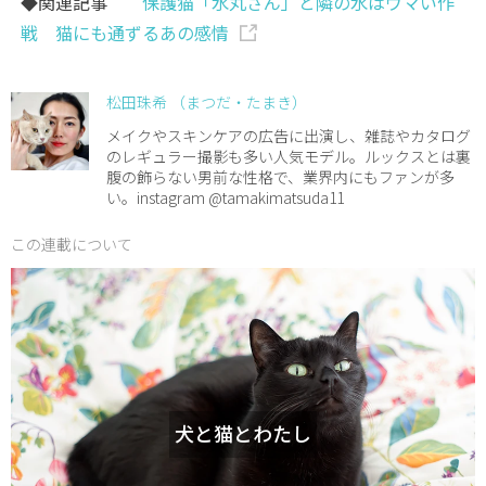
◆関連記事
保護猫「水丸さん」と隣の水はウマい作
戦 猫にも通ずるあの感情
松田珠希 （まつだ・たまき）
メイクやスキンケアの広告に出演し、雑誌やカタログ
のレギュラー撮影も多い人気モデル。ルックスとは裏
腹の飾らない男前な性格で、業界内にもファンが多
い。instagram @tamakimatsuda11
この連載について
犬と猫とわたし