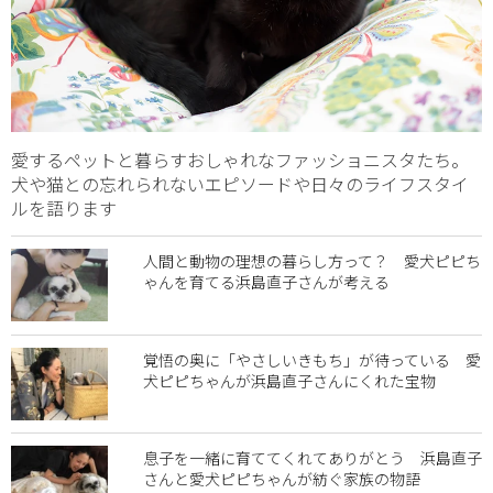
愛するペットと暮らすおしゃれなファッショニスタたち。
犬や猫との忘れられないエピソードや日々のライフスタイ
ルを語ります
人間と動物の理想の暮らし方って？ 愛犬ピピち
ゃんを育てる浜島直子さんが考える
覚悟の奥に「やさしいきもち」が待っている 愛
犬ピピちゃんが浜島直子さんにくれた宝物
息子を一緒に育ててくれてありがとう 浜島直子
さんと愛犬ピピちゃんが紡ぐ家族の物語