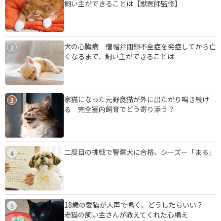
飼い主ができることは【獣医師監修】
犬の心臓病 僧帽弁閉鎖不全症を発症してから亡
2
くなるまで、飼い主ができることは
家猫になった元野良猫が外に出たがり鳴き続け
3
る 完全室内飼育でどう寄り添う？
二度目の挑戦で警察犬に合格、シーズー「まる」
4
18歳の愛猫が大声で鳴く、どうしたらいい？
5
老猫の飼い主さんが教えてくれた心構え