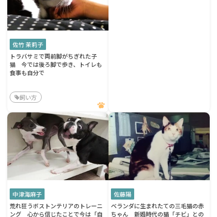
佐竹 茉莉子
トラバサミで両前脚がちぎれた子
猫 今では後ろ脚で歩き、トイレも
食事も自分で
飼い方
中津海麻子
佐藤陽
荒れ狂うボストンテリアのトレーニ
ベランダに生まれたての三毛猫の赤
ング 心から信じたことで今は「自
ちゃん 新婚時代の猫「チビ」との