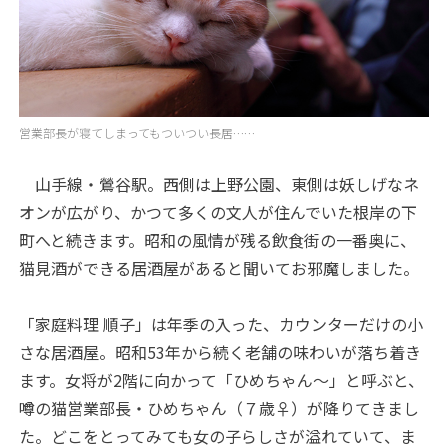
営業部長が寝てしまってもついつい長居……
山手線・鶯谷駅。西側は上野公園、東側は妖しげなネ
オンが広がり、かつて多くの文人が住んでいた根岸の下
町へと続きます。昭和の風情が残る飲食街の一番奥に、
猫見酒ができる居酒屋があると聞いてお邪魔しました。
「家庭料理 順子」は年季の入った、カウンターだけの小
さな居酒屋。昭和53年から続く老舗の味わいが落ち着き
ます。女将が2階に向かって「ひめちゃん～」と呼ぶと、
噂の猫営業部長・ひめちゃん（７歳♀）が降りてきまし
た。どこをとってみても女の子らしさが溢れていて、ま