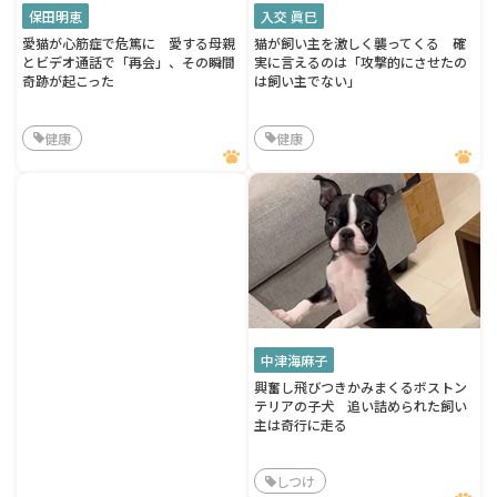
保田明恵
入交 眞巳
愛猫が心筋症で危篤に 愛する母親
猫が飼い主を激しく襲ってくる 確
とビデオ通話で「再会」、その瞬間
実に言えるのは「攻撃的にさせたの
奇跡が起こった
は飼い主でない」
健康
健康
中津海麻子
興奮し飛びつきかみまくるボストン
テリアの子犬 追い詰められた飼い
主は奇行に走る
しつけ