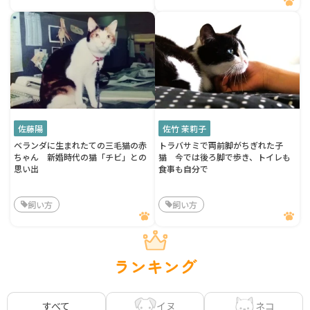
佐藤陽
佐竹 茉莉子
ベランダに生まれたての三毛猫の赤
トラバサミで両前脚がちぎれた子
ちゃん 新婚時代の猫「チビ」との
猫 今では後ろ脚で歩き、トイレも
思い出
食事も自分で
飼い方
飼い方
ランキング
イヌ
ネコ
すべて