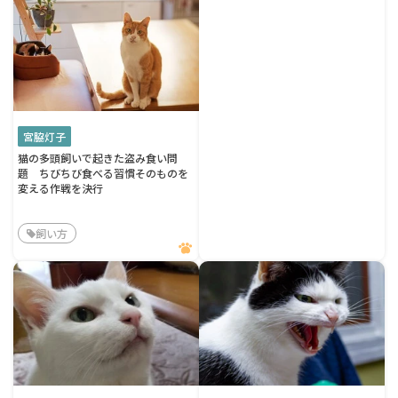
宮脇灯子
猫の多頭飼いで起きた盗み食い問
題 ちびちび食べる習慣そのものを
変える作戦を決行
飼い方