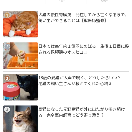
犬猫の慢性腎臓病 発症してから亡くなるまで、
1
飼い主ができることは【獣医師監修】
日本では毎年約１億羽にのぼる 生後１日目に殺
2
される採卵鶏のオスヒヨコ
18歳の愛猫が大声で鳴く、どうしたらいい？
3
老猫の飼い主さんが教えてくれた心構え
家猫になった元野良猫が外に出たがり鳴き続け
4
る 完全室内飼育でどう寄り添う？