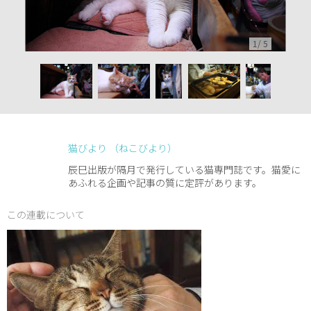
1
/
5
猫びより （ねこびより）
辰巳出版が隔月で発行している猫専門誌です。猫愛に
あふれる企画や記事の質に定評があります。
この連載について