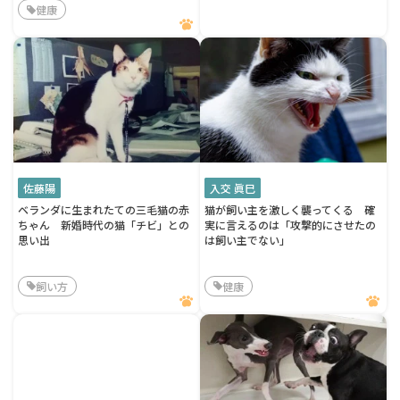
健康
佐藤陽
入交 眞巳
ベランダに生まれたての三毛猫の赤
猫が飼い主を激しく襲ってくる 確
ちゃん 新婚時代の猫「チビ」との
実に言えるのは「攻撃的にさせたの
思い出
は飼い主でない」
飼い方
健康