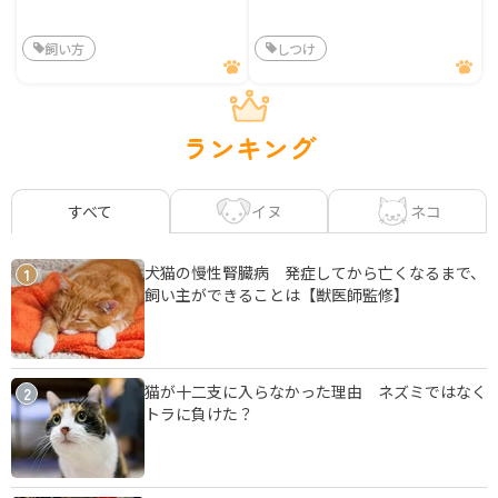
飼い方
しつけ
ランキング
イヌ
ネコ
すべて
犬猫の慢性腎臓病 発症してから亡くなるまで、
1
飼い主ができることは【獣医師監修】
猫が十二支に入らなかった理由 ネズミではなく
2
トラに負けた？