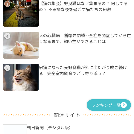
【猫の集会】野良猫はなぜ集まるの？ 何してる
3
の？ 不思議な夜を過ごす猫たちの秘密
犬の心臓病 僧帽弁閉鎖不全症を発症してから亡
4
くなるまで、飼い主ができることは
家猫になった元野良猫が外に出たがり鳴き続け
5
る 完全室内飼育でどう寄り添う？
ランキング一覧
関連サイト
朝日新聞（デジタル版）