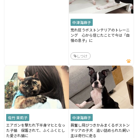
中津海麻子
荒れ狂うボストンテリアのトレーニ
ング 心から信じたことで今は「自
慢の息子」に
しつけ
佐竹 茉莉子
中津海麻子
エアガンを撃たれ下半身マヒとなっ
興奮し飛びつきかみまくるボストン
た子猫 保護されて、ふくふくとし
テリアの子犬 追い詰められた飼い
た愛され猫に
主は奇行に走る