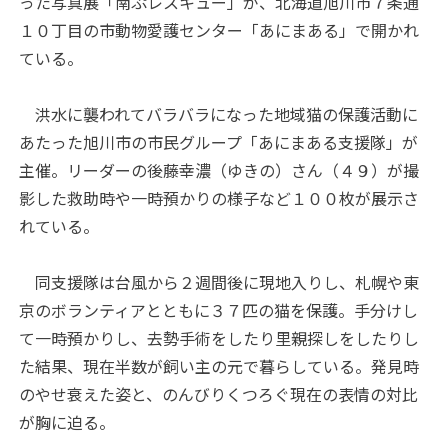
った写真展「南ぷレスキュー」が、北海道旭川市７条通
１０丁目の市動物愛護センター「あにまある」で開かれ
ている。
洪水に襲われてバラバラになった地域猫の保護活動に
あたった旭川市の市民グループ「あにまある支援隊」が
主催。リーダーの後藤幸濃（ゆきの）さん（４９）が撮
影した救助時や一時預かりの様子など１００枚が展示さ
れている。
同支援隊は台風から２週間後に現地入りし、札幌や東
京のボランティアとともに３７匹の猫を保護。手分けし
て一時預かりし、去勢手術をしたり里親探しをしたりし
た結果、現在半数が飼い主の元で暮らしている。発見時
のやせ衰えた姿と、のんびりくつろぐ現在の表情の対比
が胸に迫る。