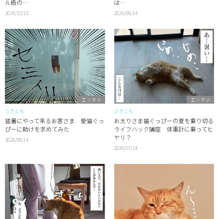
ル級の…
は…
2024/10/15
2024/09/14
エンタメ
エンタメ
さきとも
さきとも
猛暑にやって来るお客さま 愛猫ぐっ
お太りさま猫ぐっぴーの夏を乗り切る
ぴーに助けを求めてみた
ライフハック講座 体重計に乗ってヒ
ヤリ？
2024/08/14
2024/07/14