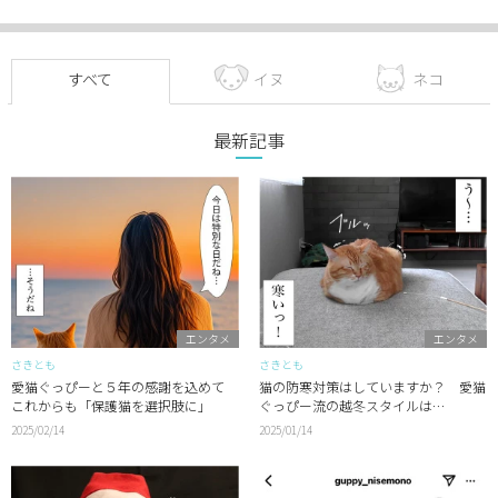
すべて
イヌ
ネコ
最新記事
エンタメ
エンタメ
さきとも
さきとも
愛猫ぐっぴーと５年の感謝を込めて
猫の防寒対策はしていますか？ 愛猫
これからも「保護猫を選択肢に」
ぐっぴー流の越冬スタイルは…
2025/02/14
2025/01/14