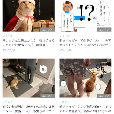
エンタメ
エンタメ
さきとも
さきとも
サンタさんは来たかな？ 張り切って
愛猫ぐっぴー「絶対許さない」 偽ア
いたものの愛猫ぐっぴーは寝落ち…
カウントへの怒りをぶつけてみたが…
2024/12/26
2024/11/19
エンタメ
エンタメ
さきとも
さきとも
食欲の秋が到来し焼き芋の誘惑には勝
愛猫ぐっぴーといざ掃除開始！ でも
てない 愛猫ぐっぴーも驚きのミサイ
すぐに戦意喪失、結局この日できたの