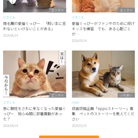
エンタメ
エンタメ
さきとも
さきとも
換毛期の愛猫ぐっぴー 「飼い主に言
愛猫ぐっぴーがファンサのために投げ
わないといけないことがある」
キッスを練習 でも、ある心配ごと
が…
2024/06/14
2024/05/14
エンタメ
ふれあい
さきとも
sippo
急に腕枕をされに来なくなった愛猫ぐ
読者投稿企画「sippoストーリー」募
っぴー 知らぬ間に部署異動があっ
集 ペットのストーリーを教えてくだ
た？
さい
2024/04/14
2024/03/19